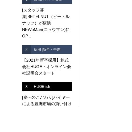
[スタッフ募
集]BETELNUT（ビートル
ナッツ）が横浜
NEWoMan(ニュウマン)に
OP...
2
採用 |新卒・中途|
【2021年新卒採用】株式
会社HUGE・オンライン会
社説明会スタート
3
HUGE-ish
[食へのこだわり]バイヤー
による豊洲市場の買い付け