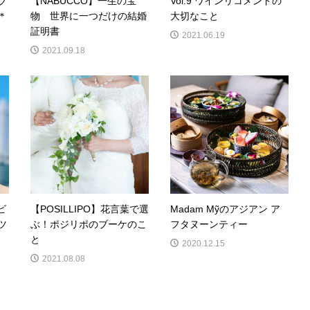
ブ
【NABUCCO】一生の宝
Vol.9 ワインリコメンドの
＊
物 世界に一つだけの結婚
大切なこと
証明書
2021.06.19
2021.09.18
ビ
【POSILLIPO】花言葉で選
Madam Mỹのアジアン ア
ツ
ぶ！ポジリポのブーケのこ
フタヌーンティー
と
2020.12.15
2021.08.08