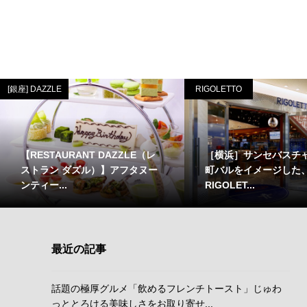
[銀座] DAZZLE
RIGOLETTO
【RESTAURANT DAZZLE（レ
［横浜］サンセバスチ
ストラン ダズル）】アフタヌー
町バルをイメージした、
ンティー...
RIGOLET...
最近の記事
話題の極厚グルメ「飲めるフレンチトースト」じゅわ
っととろける美味しさをお取り寄せ...