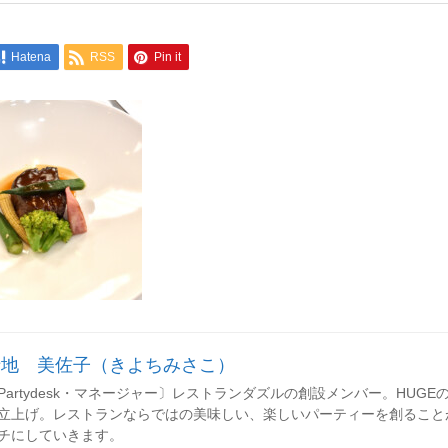
Hatena
RSS
Pin it
清地 美佐子（きよちみさこ）
Partydesk・マネージャー〕レストランダズルの創設メンバー。HUGEのレセ
立上げ。レストランならではの美味しい、楽しいパーティーを創ること
チにしていきます。