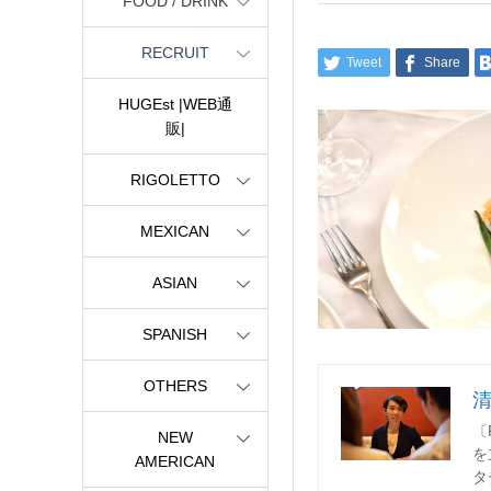
FOOD / DRINK
RECRUIT
Tweet
Share
HUGEst |WEB通
販|
RIGOLETTO
MEXICAN
ASIAN
SPANISH
OTHERS
〔
NEW
を
AMERICAN
タ