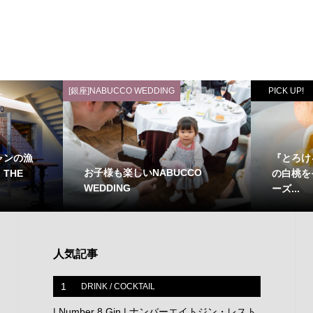
[銀座]NABUCCO WEDDING
PICK UP!
ャンの漁
『とろけ
お子様も楽しいNABUCCO
THE
の白桃を
WEDDING
ーズ...
人気記事
1
DRINK / COCKTAIL
| Number 8 Gin | ナンバーエイトジン・レスト