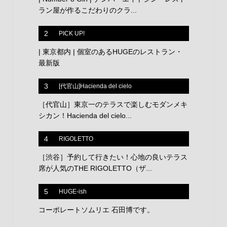
ラン屋が作るこだわりのクラ...
2
PICK UP!
| 東京都内 | 個室のあるHUGEのレストラン・
最新版
3
[代官山]Hacienda del cielo
［代官山］東京一のテラスで楽しむモダンメキ
シカン！Hacienda del cielo...
4
RIGOLETTO
［渋谷］予約して行きたい！心地の良いテラス
席が人気のTHE RIGOLETTO（ザ...
5
HUGE-ish
コーポレートソムリエ 石田博です。