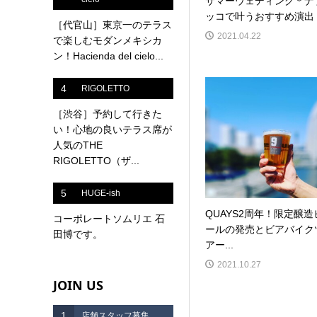
サマーウェディング＊ナ
ッコで叶うおすすめ演出
［代官山］東京一のテラス
2021.04.22
で楽しむモダンメキシカ
ン！Hacienda del cielo...
4
RIGOLETTO
［渋谷］予約して行きた
い！心地の良いテラス席が
人気のTHE
RIGOLETTO（ザ...
5
HUGE-ish
QUAYS2周年！限定醸造
コーポレートソムリエ 石
ールの発売とビアバイク
田博です。
アー...
2021.10.27
JOIN US
1
店舗スタッフ募集