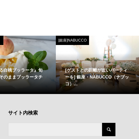
[銀座]NABUCCO
る白桃ブッラータ』旬
[ゲストとの距離が近いパーティ
そのままブッラータチ
ーを] 銀座・NABUCCO（ナブッ
コ）...
サイト内検索