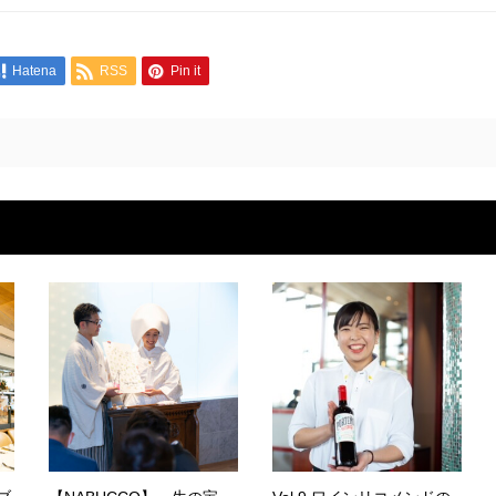
Hatena
RSS
Pin it