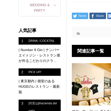
WEDDING &
PARTY
Tweet
Share
人気記事
1
DRINK / COCKTAIL
| Number 8 Gin | ナンバー
関連記事一覧
エイトジン・レストラン屋
が作るこだわりのクラ...
2
PICK UP!
| 東京都内 | 個室のある
HUGEのレストラン・最新
版
3
[代官山]Hacienda del
cielo