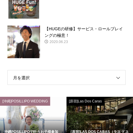
【HUGEの研修】サービス・ロールプレイ
ングの極意！
2020.06.23
月を選択
[沖縄]POSILLIPO WEDDING
[原宿]Las Dos Caras
沖縄POSILLIPOで叶うお子様参加
[原宿]LAS DOS CARAS（ラス ドス