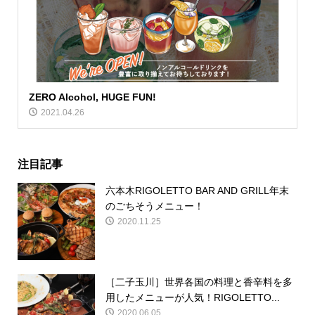
ZERO Alcohol, HUGE FUN!
2021.04.26
注目記事
六本木RIGOLETTO BAR AND GRILL年末
のごちそうメニュー！
2020.11.25
［二子玉川］世界各国の料理と香辛料を多
用したメニューが人気！RIGOLETTO...
2020.06.05