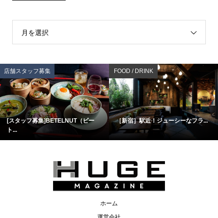
月を選択
店舗スタッフ募集
FOOD / DRINK
[スタッフ募集]BETELNUT（ビー
［新宿］駅近！ジューシーなフラ...
ト...
ホーム
運営会社