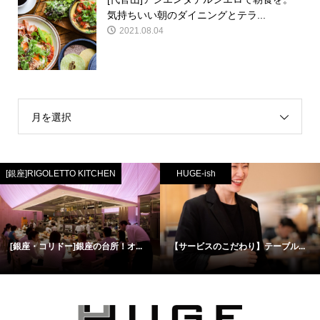
気持ちいい朝のダイニングとテラ...
2021.08.04
月を選択
[銀座]RIGOLETTO KITCHEN
HUGE-ish
[銀座・コリドー]銀座の台所！オ...
【サービスのこだわり】テーブル...