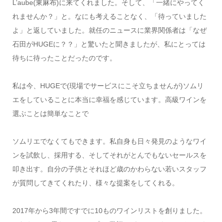
L’aube(
東麻布
)
に来てくれました。そして、「一緒にやってく
れませんか？」と。なにも考えることなく、「待っていました
よ」と返していました。就任のニュースに業界関係者は「なぜ
石田が
HUGE
に？？」と驚いたと聞きましたが、私にとっては
待ちに待ったことだったのです。
私は今、
HUGE
で
(
現場でサービスにこそ立ちませんが
)
ソムリ
エをしていることに本当に幸福を感じています。高級ワインを
選ぶことは簡単なことで
ソムリエでなくてもできます。私自身も日々発見のようなワイ
ンを試飲し、採用する、そしてそれがとんでもないセールスを
叩き出す。自分の子供とそれほど歳のかわらない若いスタッフ
が質問してきてくれたり、様々な提案をしてくれる。
2017
年から
3
年間ですでに
10
ものワインリストを創りました。