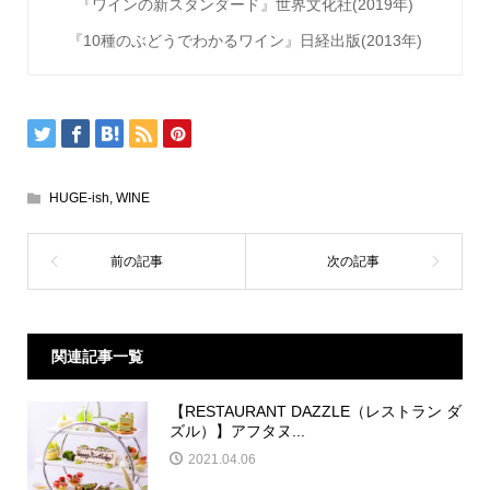
『ワインの新スタンダード』世界文化社
(2019
年
)
『
10
種のぶどうでわかるワイン』日経出版
(2013
年
)
HUGE-ish
,
WINE
関連記事一覧
【RESTAURANT DAZZLE（レストラン ダ
ズル）】アフタヌ...
2021.04.06