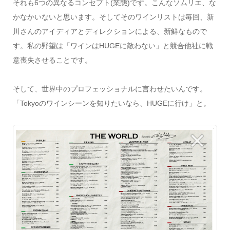
それも
6
つの異なるコンセプト
(
業態
)
です。こんなソムリエ、な
かなかいないと思います。そしてそのワインリストは毎回、新
川さんのアイディアとディレクションによる、新鮮なもので
す。私の野望は「ワインは
HUGE
に敵わない」と競合他社に戦
意喪失させることです。
そして、世界中のプロフェッショナルに言わせたいんです。
「
Tokyo
のワインシーンを知りたいなら、
HUGE
に行け」と。