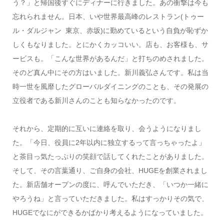
う？」と帰国後すぐにディナーに行きました。あの衝撃は今も
忘れられません。日本、いや世界最高峰のレストラン
(
トゥー
ル・ダルジャン
東京、赤坂
)
に勤めているという自負が恥ずか
しくもなりました。とにかくカッコいい。店も、お客様も、サ
ービスも。「こんな世界があるんだ」と打ちのめされました。
そのど真ん中にその方はいました。新川義弘さんです。私は当
時一世を風靡したグローバルダイニングのことも、その発展の
立役者である新川さんのことも知らなかったのです。
それから、定期的に互いに連絡を取り、会うようになりまし
た。「今日、役員に
2
年以内に独立するって言っちゃったよ」
と茶目っ気たっぷりの笑顔で話してくれたことがありました。
そして、その言葉通り、ご自身の会社、
HUGE
を創業されまし
た。新店舗オープンの度に、呼んでいただき、「いつか一緒に
やろうね」と言っていただきました。私はすっかりその気で、
HUGE
でなにができるかばかり考えるようになっていました。