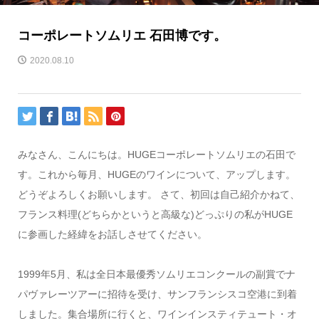
コーポレートソムリエ 石田博です。
2020.08.10
みなさん、こんにちは。
HUGE
コーポレートソムリエの石田で
す。これから毎月、
HUGE
のワインについて、アップします。
どうぞよろしくお願いします。
さて、初回は自己紹介かねて、
フランス料理
(
どちらかというと高級な
)
どっぷりの私が
HUGE
に参画した経緯をお話しさせてください。
1999
年
5
月、私は全日本最優秀ソムリエコンクールの副賞でナ
パヴァレーツアーに招待を受け、サンフランシスコ空港に到着
しました。集合場所に行くと、ワインインスティテュート・オ