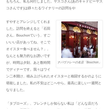
もちろん、私も同行しました。ヤスコさん
(
あのキャドビーヤス
コさんです
)
は錚々たるワイナリーの訪問をや
すやすとアレンジしてくれま
した。訪問を終えると「石田
さん、
Bouchon
ていう、すご
いいい店があってね、そこで
オイスター食べません？」、
なんとも魅力的なお誘いです
が、時間は夕刻、あと数時間
ナパヴァレーの名店「Bouchon」
でディナーです。我々はワイ
ン二本開け、積み上げられたオイスターと格闘するかのように
堪能しました。私の不安はどこへやら。最高に楽しい一週間と
なりました。
「タブローズ」、フレンチしか知らない私は「どんな店だろ