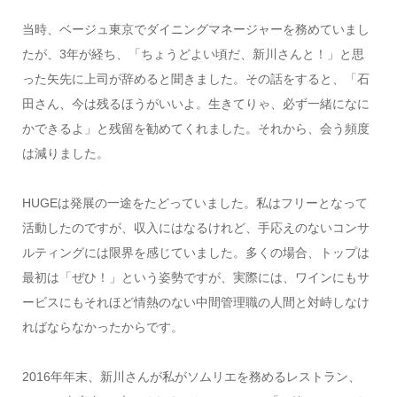
当時、ベージュ東京でダイニングマネージャーを務めていまし
たが、
3
年が経ち、「ちょうどよい頃だ、新川さんと！」と思
った矢先に上司が辞めると聞きました。その話をすると、「石
田さん、今は残るほうがいいよ。生きてりゃ、必ず一緒になに
かできるよ」と残留を勧めてくれました。それから、会う頻度
は減りました。
HUGE
は発展の一途をたどっていました。私はフリーとなって
活動したのですが、収入にはなるけれど、手応えのないコンサ
ルティングには限界を感じていました。多くの場合、トップは
最初は「ぜひ！」という姿勢ですが、実際には、ワインにもサ
ービスにもそれほど情熱のない中間管理職の人間と対峙しなけ
ればならなかったからです。
2016
年年末、新川さんが私がソムリエを務めるレストラン、