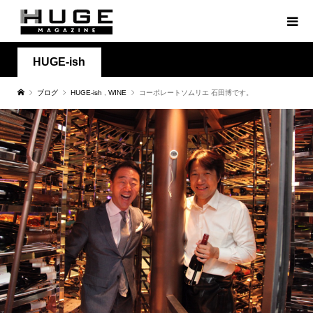
HUGE-ish
ブログ
HUGE-ish
,
WINE
コーポレートソムリエ 石田博です。