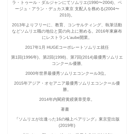
ラ・トゥール・ダルジャンにてソムリエ
(1990
〜
2004)
、ベ
ージュ・アラン・デュカス東京
支配人を務める
(2004
〜
2010)
。
2013
年よりフリーに、教育、コンサルティング、執筆活動
などソムリエ職の地位と質の向上に努める。
2016
年東麻布
にレストラン
L’aube
開業。
2017年1月 HUGEコーポレートソムリエ就任
第
1
回
(1996
年
)
、第
2
回
(1998)
、第
7
回
(2014)
最優秀ソムリエ
コンクール優勝
,
2000
年世界最優秀ソムリエコンクール
3
位。
2015
年アジア・オセアニア最優秀ソムリエコンクール優
勝。
2014
年内閣府黄綬褒章受章。
著書
『ソムリエが出逢った16の極上ペアリング』東京堂出版
(2019年)