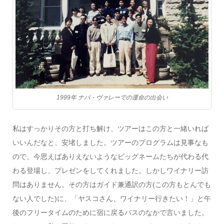
1999年 ナパ・ヴァレーでの運命の出会い
私はすっかりその方と打ち解け、ツアーはこの方と一緒いれば
いいんだなと、安堵しました。ツアーのプログラムは見
事なも
ので、今思えばありえないようなビッグネームたちが代わる代
わる登場し、プレゼンをしてくれました。しかしワイナリー訪
問はありません。その方はガイド兼通訳の方
(
この方もとんでも
ない人でした
)
に、「ヤスコさん、ワイナリー行きたい！」と午
後のフリータイムのために宿に戻るバスのなかで言いました。