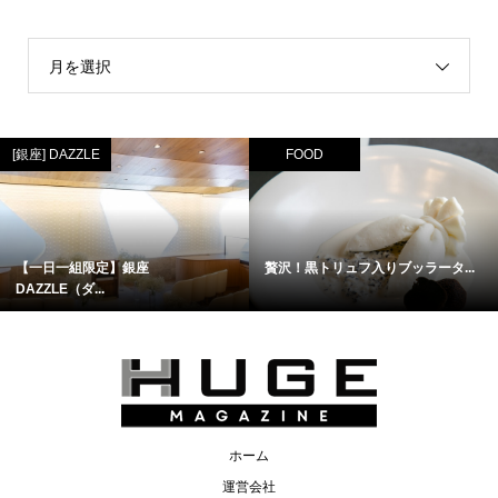
月を選択
[銀座] DAZZLE
FOOD
【一日一組限定】銀座
贅沢！黒トリュフ入りブッラータ...
DAZZLE（ダ...
ホーム
運営会社