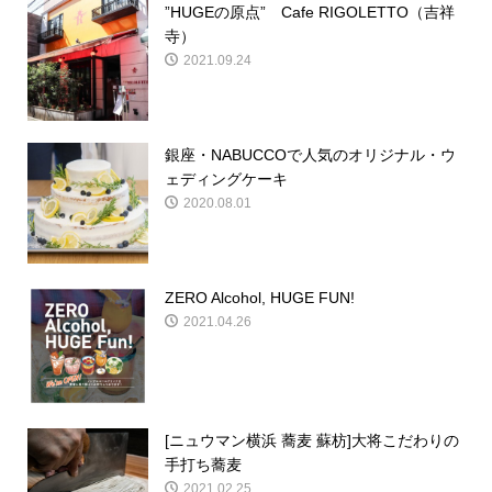
”HUGEの原点” Cafe RIGOLETTO（吉祥
寺）
2021.09.24
銀座・NABUCCOで人気のオリジナル・ウ
ェディングケーキ
2020.08.01
ZERO Alcohol, HUGE FUN!
2021.04.26
[ニュウマン横浜 蕎麦 蘇枋]大将こだわりの
手打ち蕎麦
2021.02.25