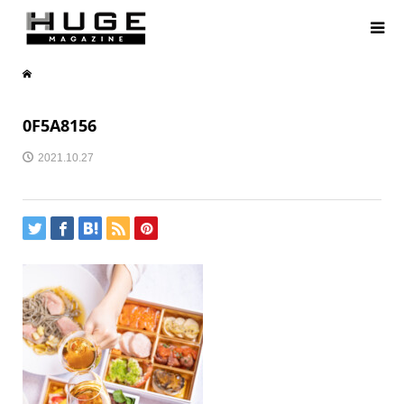
0F5A8156
2021.10.27