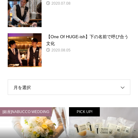
2020.07.08
【One Of HUGE-ish】下の名前で呼び合う
文化
2020.08.05
月を選択
[銀座]NABUCCO WEDDING
PICK UP!