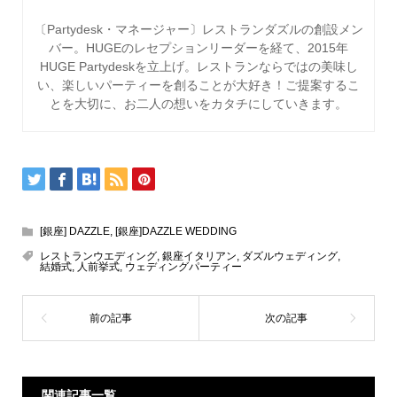
〔Partydesk・マネージャー〕レストランダズルの創設メン
バー。HUGEのレセプションリーダーを経て、2015年
HUGE Partydeskを立上げ。レストランならではの美味し
い、楽しいパーティーを創ることが大好き！ご提案するこ
とを大切に、お二人の想いをカタチにしていきます。
[銀座] DAZZLE
,
[銀座]DAZZLE WEDDING
レストランウエディング
,
銀座イタリアン
,
ダズルウェディング
,
結婚式
,
人前挙式
,
ウェディングパーティー
関連記事一覧