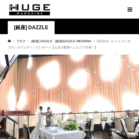
[銀座] DAZZLE
ブログ
[銀座] DAZZLE
,
[銀座]DAZZLE WEDDING
DAZZLE（レストランダ
ズル）のウェディングレポート【人生の航海へふたりで出発！】