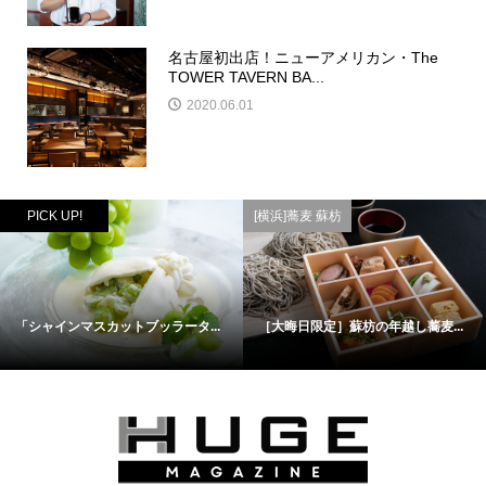
名古屋初出店！ニューアメリカン・The
TOWER TAVERN BA...
2020.06.01
PICK UP!
[横浜]蕎麦 蘇枋
「シャインマスカットブッラータ...
［大晦日限定］蘇枋の年越し蕎麦...