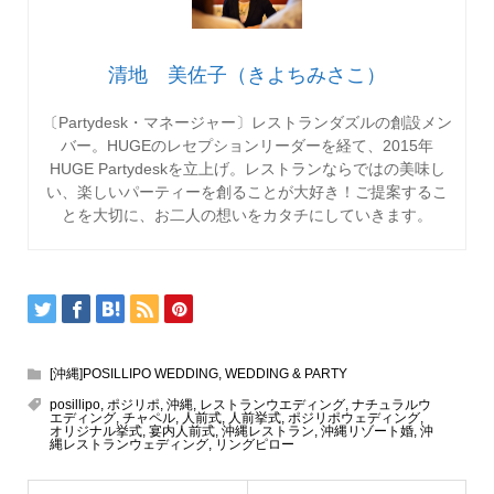
清地 美佐子（きよちみさこ）
〔Partydesk・マネージャー〕レストランダズルの創設メン
バー。HUGEのレセプションリーダーを経て、2015年
HUGE Partydeskを立上げ。レストランならではの美味し
い、楽しいパーティーを創ることが大好き！ご提案するこ
とを大切に、お二人の想いをカタチにしていきます。
[沖縄]POSILLIPO WEDDING
,
WEDDING & PARTY
posillipo
,
ポジリポ
,
沖縄
,
レストランウエディング
,
ナチュラルウ
エディング
,
チャペル
,
人前式
,
人前挙式
,
ポジリポウェディング
,
オリジナル挙式
,
宴内人前式
,
沖縄レストラン
,
沖縄リゾート婚
,
沖
縄レストランウェディング
,
リングピロー