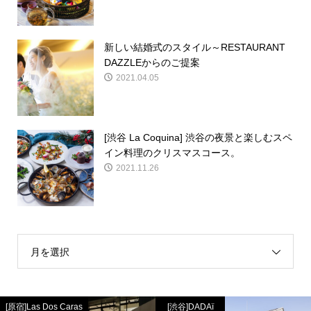
新しい結婚式のスタイル～RESTAURANT
DAZZLEからのご提案
2021.04.05
[渋谷 La Coquina] 渋谷の夜景と楽しむスペ
イン料理のクリスマスコース。
2021.11.26
月を選択
[原宿]Las Dos Caras
[渋谷]DADAï