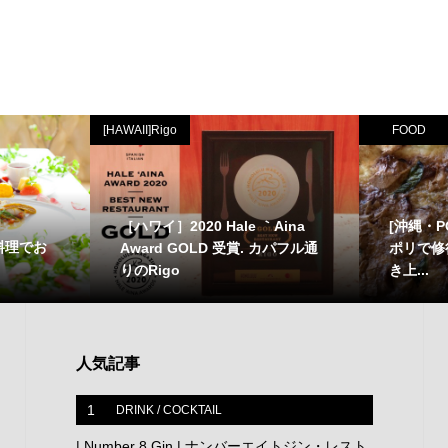
[HAWAII]Rigo
FOOD
［ハワイ］2020 Hale ｀Aina
[沖縄・P
料理でお
Award GOLD 受賞. カパフル通
ポリで修
りのRigo
き上...
人気記事
1
DRINK / COCKTAIL
| Number 8 Gin | ナンバーエイトジン・レスト