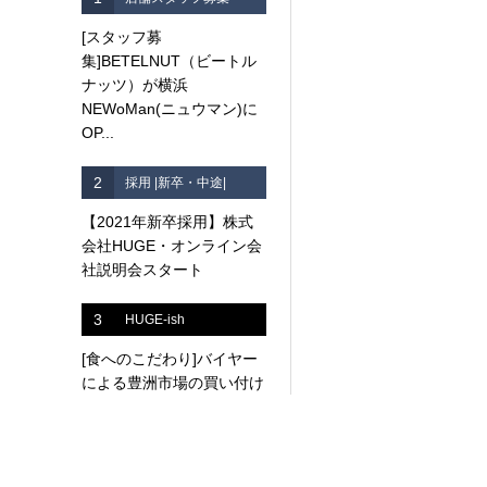
[スタッフ募
集]BETELNUT（ビートル
ナッツ）が横浜
NEWoMan(ニュウマン)に
OP...
2
採用 |新卒・中途|
【2021年新卒採用】株式
会社HUGE・オンライン会
社説明会スタート
3
HUGE-ish
[食へのこだわり]バイヤー
による豊洲市場の買い付け