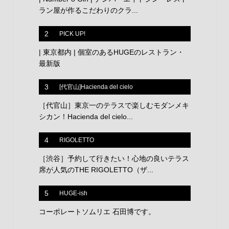
ラン屋が作るこだわりのクラ...
2
PICK UP!
| 東京都内 | 個室のあるHUGEのレストラン・
最新版
3
[代官山]Hacienda del cielo
［代官山］東京一のテラスで楽しむモダンメキ
シカン！Hacienda del cielo...
4
RIGOLETTO
［渋谷］予約して行きたい！心地の良いテラス
席が人気のTHE RIGOLETTO（ザ...
5
HUGE-ish
コーポレートソムリエ 石田博です。