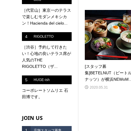
［代官山］東京一のテラス
で楽しむモダンメキシカ
ン！Hacienda del cielo...
4
RIGOLETTO
［渋谷］予約して行きた
い！心地の良いテラス席が
人気のTHE
RIGOLETTO（ザ...
[スタッフ募
集]BETELNUT（ビート
ナッツ）が横浜NEWoM..
5
HUGE-ish
2020.05.31
コーポレートソムリエ 石
田博です。
JOIN US
1
店舗スタッフ募集