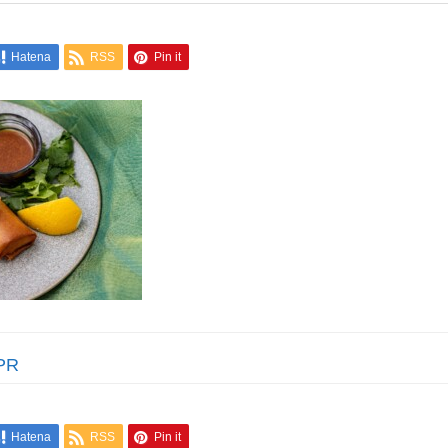
Hatena
RSS
Pin it
PR
Hatena
RSS
Pin it