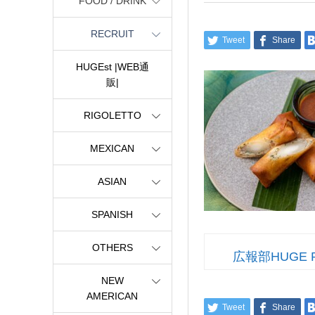
FOOD / DRINK
RECRUIT
Tweet
Share
HUGEst |WEB通
販|
RIGOLETTO
MEXICAN
ASIAN
SPANISH
OTHERS
広報部HUGE 
NEW
AMERICAN
Tweet
Share