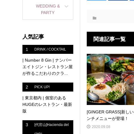
WEDDING &
PARTY
人気記事
関連記事一覧
1
DRINK / COCKTAIL
| Number 8 Gin | ナンバー
エイトジン・レストラン屋
が作るこだわりのクラ...
2
PICK UP!
| 東京都内 | 個室のある
HUGEのレストラン・最新
版
[GINGER GRASS]新し
ンチメニューが登場！
3
[代官山]Hacienda del
2020.09.08
cielo