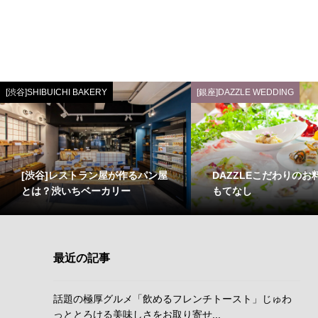
[渋谷]SHIBUICHI BAKERY
[銀座]DAZZLE WEDDING
[渋谷]レストラン屋が作るパン屋
DAZZLEこだわりのお
とは？渋いちベーカリー
もてなし
最近の記事
話題の極厚グルメ「飲めるフレンチトースト」じゅわ
っととろける美味しさをお取り寄せ...