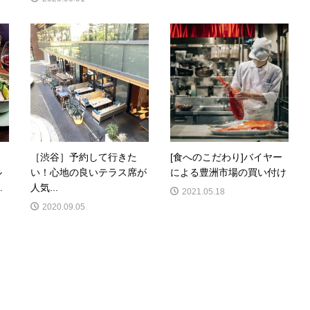
［渋谷］予約して行きた
[食へのこだわり]バイヤー
ル
い！心地の良いテラス席が
による豊洲市場の買い付け
.
人気...
2021.05.18
2020.09.05