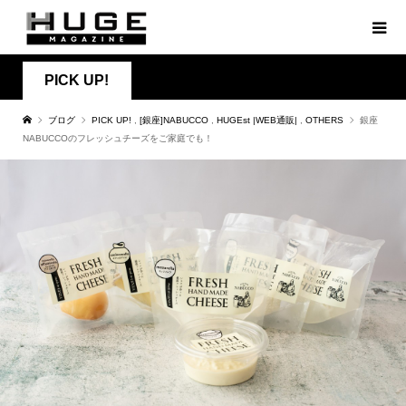
PICK UP!
ブログ
PICK UP!
,
[銀座]NABUCCO
,
HUGEst |WEB通販|
,
OTHERS
銀座
NABUCCOのフレッシュチーズをご家庭でも！