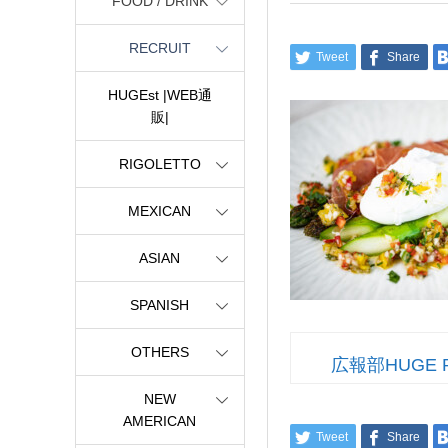
FOOD / DRINK
RECRUIT
Tweet
Share
HUGEst |WEB通
販|
RIGOLETTO
MEXICAN
ASIAN
SPANISH
OTHERS
広報部HUGE 
NEW
AMERICAN
Tweet
Share