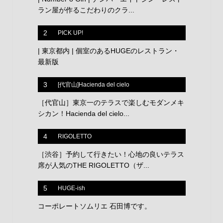
ラン屋が作るこだわりのクラ...
2
PICK UP!
| 東京都内 | 個室のあるHUGEのレストラン・
最新版
3
[代官山]Hacienda del cielo
［代官山］東京一のテラスで楽しむモダンメキ
シカン！Hacienda del cielo...
4
RIGOLETTO
［渋谷］予約して行きたい！心地の良いテラス
席が人気のTHE RIGOLETTO（ザ...
5
HUGE-ish
コーポレートソムリエ 石田博です。