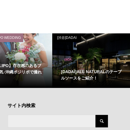
PO WEDDING
[渋谷]DADAï
LLIPO】存在感のあるブ
[DADAÏ]ALL NATURALのテーブ
気♪沖縄ポジリポで撮れ
ルソースをご紹介！
サイト内検索