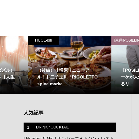
HUGE-ish
[沖縄]POSILLI
ダズル）
（後編）【増床リニューア
【POSI
ト【人生
ル！】二子玉川「RIGOLETTO
ーケが人
spice marke...
るリ...
人気記事
1
DRINK / COCKTAIL
| Number 8 Gin | ナンバーエイトジン・レスト