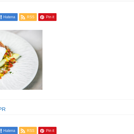
Hatena
RSS
Pin it
PR
Hatena
RSS
Pin it