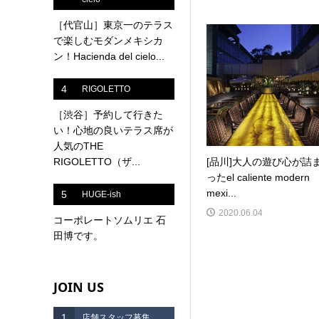
［代官山］東京一のテラス
で楽しむモダンメキシカ
ン！Hacienda del cielo...
4
RIGOLETTO
［渋谷］予約して行きた
い！心地の良いテラス席が
人気のTHE
RIGOLETTO（ザ...
[品川]大人の遊び心が詰
ったel caliente modern
mexi...
5
HUGE-ish
2020.06.04
コーポレートソムリエ 石
田博です。
JOIN US
1
店舗スタッフ募集