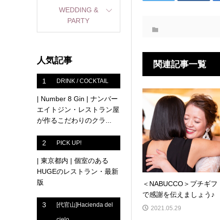
WEDDING &
PARTY
人気記事
関連記事一覧
1
DRINK / COCKTAIL
| Number 8 Gin | ナンバー
エイトジン・レストラン屋
が作るこだわりのクラ...
2
PICK UP!
| 東京都内 | 個室のある
HUGEのレストラン・最新
版
＜NABUCCO＞プチギフ
で感謝を伝えましょう♪
3
[代官山]Hacienda del
2021.05.29
cielo