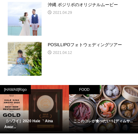
沖縄 ポジリポのオリジナルムービー
2021.04.29
POSILLIPOフォトウェディングツアー
2021.04.12
[HAWAII]Rigo
FOOD
［ハワイ］2020 Hale ｀Aina
ここのコレが食べたい！[ディムサ...
Awar...