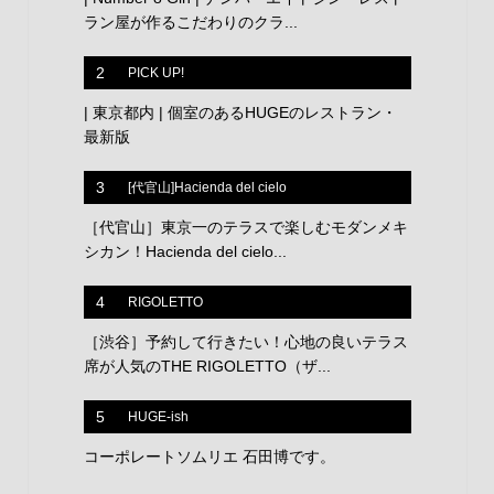
ラン屋が作るこだわりのクラ...
2
PICK UP!
| 東京都内 | 個室のあるHUGEのレストラン・
最新版
3
[代官山]Hacienda del cielo
［代官山］東京一のテラスで楽しむモダンメキ
シカン！Hacienda del cielo...
4
RIGOLETTO
［渋谷］予約して行きたい！心地の良いテラス
席が人気のTHE RIGOLETTO（ザ...
5
HUGE-ish
コーポレートソムリエ 石田博です。