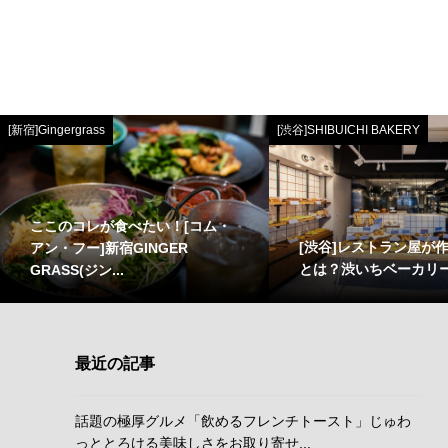
[新宿]Gingergrass
[渋谷]SHIBUICHI BAKERY
ここのコレが食べたい！[コム・
[渋谷]レストラン屋が
アン・フー]新宿GINGER
とは？渋いちベーカリ
GRASS(ジン...
最近の記事
話題の極厚グルメ「飲めるフレンチトースト」じゅわ
っととろける美味しさをお取り寄せ...