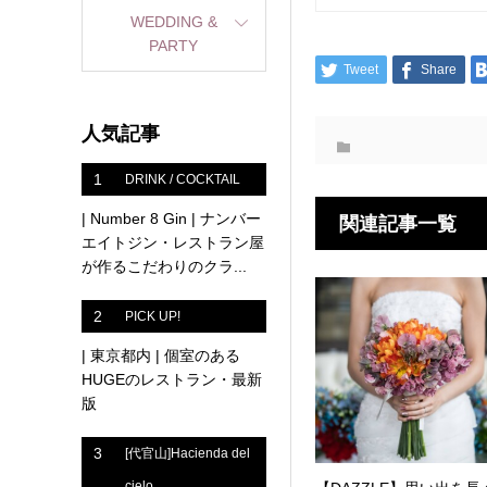
WEDDING &
PARTY
Tweet
Share
人気記事
1
DRINK / COCKTAIL
| Number 8 Gin | ナンバー
関連記事一覧
エイトジン・レストラン屋
が作るこだわりのクラ...
2
PICK UP!
| 東京都内 | 個室のある
HUGEのレストラン・最新
版
3
[代官山]Hacienda del
cielo