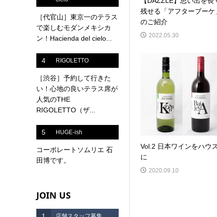
【DAZZLE】思い出を長
残せる「アフターブーケ
［代官山］東京一のテラス
のご紹介
で楽しむモダンメキシカ
2022.05.30
ン！Hacienda del cielo...
4
RIGOLETTO
［渋谷］予約して行きた
い！心地の良いテラス席が
人気のTHE
RIGOLETTO（ザ...
5
HUGE-ish
Vol.2 日本ワインをハウ
コーポレートソムリエ 石
に
田博です。
2020.09.10
JOIN US
1
店舗スタッフ募集