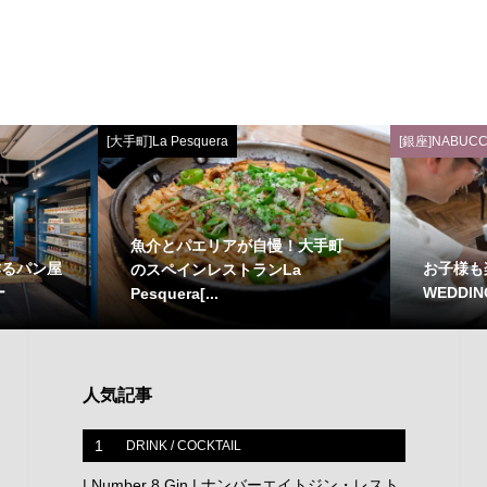
[大手町]La Pesquera
[銀座]NABUCC
魚介とパエリアが自慢！大手町
作るパン屋
お子様も
のスペインレストランLa
ー
WEDDIN
Pesquera[...
人気記事
1
DRINK / COCKTAIL
| Number 8 Gin | ナンバーエイトジン・レスト