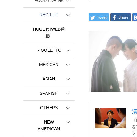
FOOD / DRINK
RECRUIT
Tweet
Share
HUGEst |WEB通
販|
RIGOLETTO
MEXICAN
ASIAN
SPANISH
OTHERS
〔
NEW
を
AMERICAN
タ