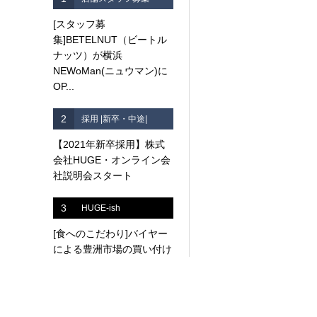
[スタッフ募
集]BETELNUT（ビートル
ナッツ）が横浜
NEWoMan(ニュウマン)に
OP...
2
採用 |新卒・中途|
【2021年新卒採用】株式
会社HUGE・オンライン会
社説明会スタート
3
HUGE-ish
[食へのこだわり]バイヤー
による豊洲市場の買い付け