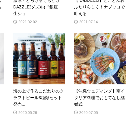
く
濃厚・とろけるくちどけ
【NABUCCO】とことんお
」
DAZZLE(ダズル)『銀座・
ふたりらしく！ナブッコで
生ショ...
叶える...
2021.02.02
2021.07.14
ス
海の上で作るこだわりのク
【沖縄ウェディング】南イ
ラフトビール6種類セット
タリア料理でおもてなし結
発売...
婚式
2020.05.26
2020.07.05