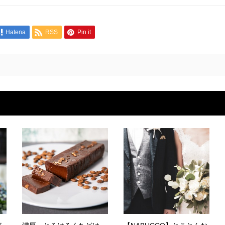
Hatena
RSS
Pin it