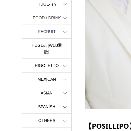
HUGE-ish
FOOD / DRINK
RECRUIT
HUGEst |WEB通
販|
RIGOLETTO
MEXICAN
ASIAN
SPANISH
OTHERS
【POSILL