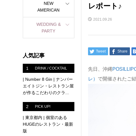
レポート♪
NEW
AMERICAN
2021.09.26
WEDDING &
PARTY
Tweet
Share
人気記事
1
DRINK / COCKTAIL
先日、沖縄
POSILL
レ）
で開催されたご
| Number 8 Gin | ナンバー
エイトジン・レストラン屋
が作るこだわりのクラ...
2
PICK UP!
| 東京都内 | 個室のある
HUGEのレストラン・最新
版