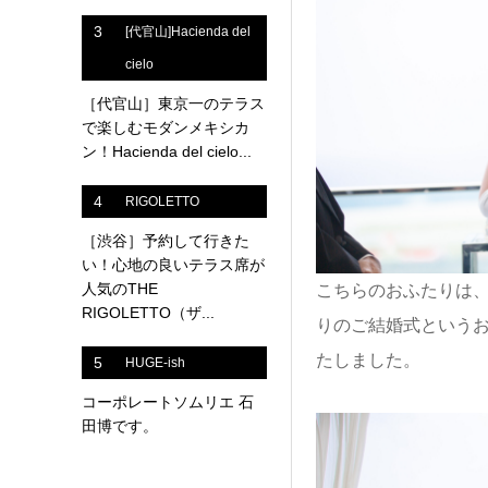
3
[代官山]Hacienda del
cielo
［代官山］東京一のテラス
で楽しむモダンメキシカ
ン！Hacienda del cielo...
4
RIGOLETTO
［渋谷］予約して行きた
い！心地の良いテラス席が
人気のTHE
こちらのおふたりは
RIGOLETTO（ザ...
りのご結婚式という
たしました。
5
HUGE-ish
コーポレートソムリエ 石
田博です。