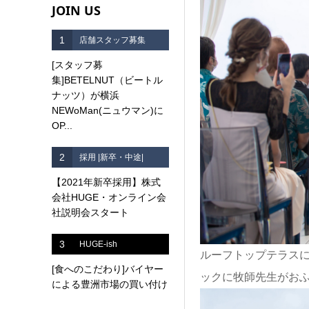
JOIN US
1
店舗スタッフ募集
[スタッフ募
集]BETELNUT（ビートル
ナッツ）が横浜
NEWoMan(ニュウマン)に
OP...
2
採用 |新卒・中途|
【2021年新卒採用】株式
会社HUGE・オンライン会
社説明会スタート
3
HUGE-ish
ルーフトップテラス
[食へのこだわり]バイヤー
ックに牧師先生がお
による豊洲市場の買い付け