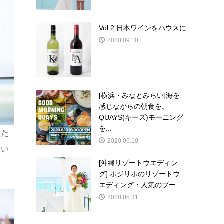
Vol.2 日本ワインをハウスに
2020.09.10
[横浜・みなとみらい]海を
感じながらの朝食を。
QUAYS(キーズ)モーニング
を...
ふた
2020.06.10
をい
[沖縄リゾートウエディン
グ] ポジリポのリゾートウ
エディング・人気のブー...
2020.05.31