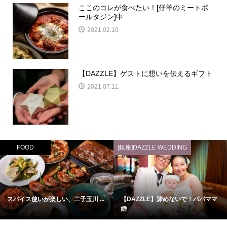
ここのコレが食べたい！[仔羊のミートボ
ールタジン]中...
2021.02.10
【DAZZLE】ゲストに想いを伝えるギフト
2021.07.11
FOOD
[銀座]DAZZLE WEDDING
スパイス使いが楽しい、二子玉川 ...
【DAZZLE】諦めないで！パパママ
婚