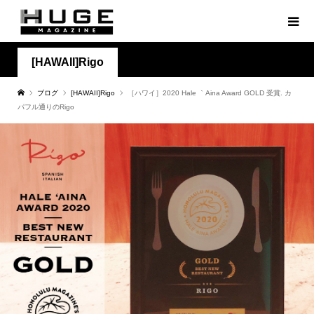
[HAWAII]Rigo
ブログ
[HAWAII]Rigo
［ハワイ］2020 Hale ｀Aina Award GOLD 受賞. カ
パフル通りのRigo