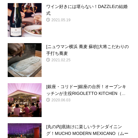
ワイン好きには堪らない！DAZZLEの結婚
式
2021.05.19
[ニュウマン横浜 蕎麦 蘇枋]大将こだわりの
手打ち蕎麦
2021.02.25
[銀座・コリドー]銀座の台所！オープンキ
ッチンが主役RIGOLETTO KITCHEN（...
2020.06.03
[丸の内]底抜けに楽しいラテンダイニン
グ！MUCHO MODERN MEXICANO（ムー