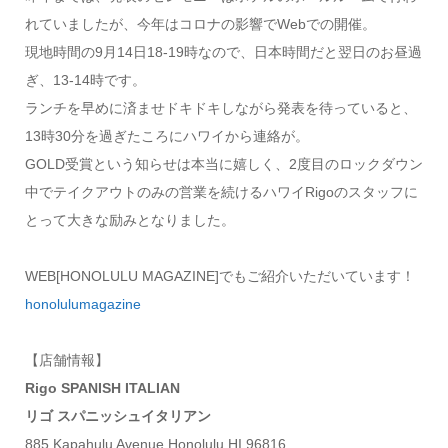
れていましたが、今年はコロナの影響でWebでの開催。
現地時間の9月14日18-19時なので、日本時間だと翌日のお昼過
ぎ、13-14時です。
ランチを早めに済ませドキドキしながら発表を待っていると、
13時30分を過ぎたころにハワイから連絡が。
GOLD受賞という知らせは本当に嬉しく、2度目のロックダウン
中でテイクアウトのみの営業を続けるハワイRigoのスタッフに
とって大きな励みとなりました。
WEB[HONOLULU MAGAZINE]でもご紹介いただいています！
honolulumagazine
【店舗情報】
Rigo SPANISH ITALIAN
リゴ スパニッシュイタリアン
885 Kapahulu Avenue.Honolulu.HI 96816