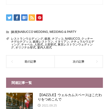
[銀座]NABUCCO WEDDING
,
WEDDING & PARTY
レストランウエディング
,
銀座
,
ナブッコ
,
NABUCCO
,
クッチー
ナデルナブッコ
,
銀座レストラン
,
イタリアン
,
ナチュラルウエデ
ィング
,
チャペル
,
人前式
,
人前挙式
,
東京レストランウェディン
グ
,
オリジナル挙式
,
宴内人前式
関連記事一覧
【DAZZLE】ウェルカムスペースはこだわ
りをつめこんで
2021.09.25