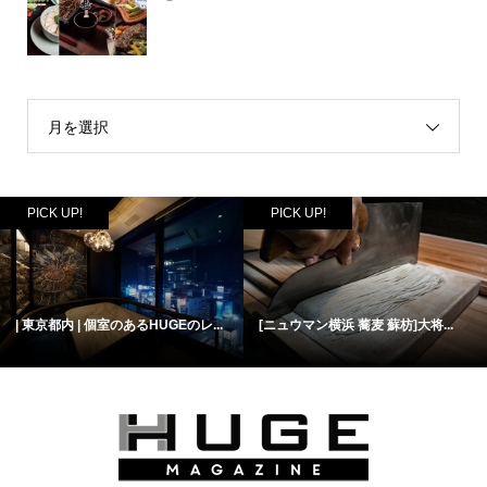
月を選択
PICK UP!
PICK UP!
| 東京都内 | 個室のあるHUGEのレ...
[ニュウマン横浜 蕎麦 蘇枋]大将...