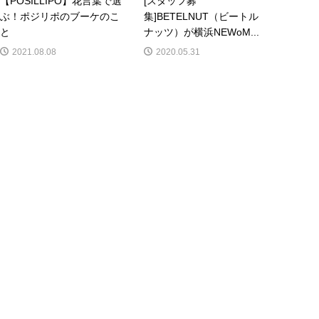
【POSILLIPO】花言葉で選
[スタッフ募
ぶ！ポジリポのブーケのこ
集]BETELNUT（ビートル
と
ナッツ）が横浜NEWoM...
2021.08.08
2020.05.31