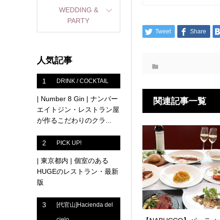
WEDDING &
PARTY
Tweet
Share
人気記事
1
DRINK / COCKTAIL
| Number 8 Gin | ナンバー
関連記事一覧
エイトジン・レストラン屋
が作るこだわりのクラ...
2
PICK UP!
| 東京都内 | 個室のある
HUGEのレストラン・最新
版
3
[代官山]Hacienda del
cielo