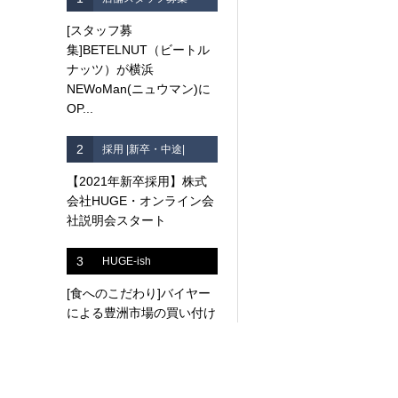
[スタッフ募
集]BETELNUT（ビートル
ナッツ）が横浜
NEWoMan(ニュウマン)に
OP...
2
採用 |新卒・中途|
【2021年新卒採用】株式
会社HUGE・オンライン会
社説明会スタート
3
HUGE-ish
[食へのこだわり]バイヤー
による豊洲市場の買い付け