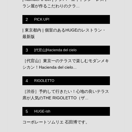
ラン屋が作るこだわりのクラ...
2
PICK UP!
| 東京都内 | 個室のあるHUGEのレストラン・
最新版
3
[代官山]Hacienda del cielo
［代官山］東京一のテラスで楽しむモダンメキ
シカン！Hacienda del cielo...
4
RIGOLETTO
［渋谷］予約して行きたい！心地の良いテラス
席が人気のTHE RIGOLETTO（ザ...
5
HUGE-ish
コーポレートソムリエ 石田博です。