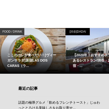
FOOD / DRINK
[渋谷]DADAï
ここのコレが食べたい！[ヴィー
【2020年！おすすめ
ガンサラダ]原宿LAS DOS
あるレストラン/渋谷・
CARAS（ラ...
宿・...
最近の記事
話題の極厚グルメ「飲めるフレンチトースト」じゅわ
っととろける美味しさをお取り寄せ...