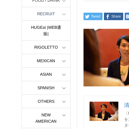
FOOD / DRINK
RECRUIT
Tweet
Share
HUGEst |WEB通
販|
RIGOLETTO
MEXICAN
ASIAN
SPANISH
OTHERS
〔
NEW
を
AMERICAN
タ