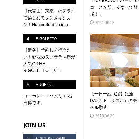
【NABUCCO】パーティ
コースが新しくなって登
［代官山］東京一のテラス
場！！
で楽しむモダンメキシカ
2021.06.13
ン！Hacienda del cielo...
4
RIGOLETTO
［渋谷］予約して行きた
い！心地の良いテラス席が
人気のTHE
RIGOLETTO（ザ...
5
HUGE-ish
【一日一組限定】銀座
コーポレートソムリエ 石
DAZZLE（ダズル）のチ
田博です。
ペル挙式
2020.06.28
JOIN US
1
店舗スタッフ募集