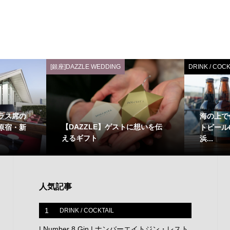
[銀座]DAZZLE WEDDING
DRINK / COCK
テラス席の
海の上で
【DAZZLE】ゲストに想いを伝
原宿・新
トビール
えるギフト
浜...
人気記事
1
DRINK / COCKTAIL
| Number 8 Gin | ナンバーエイトジン・レスト