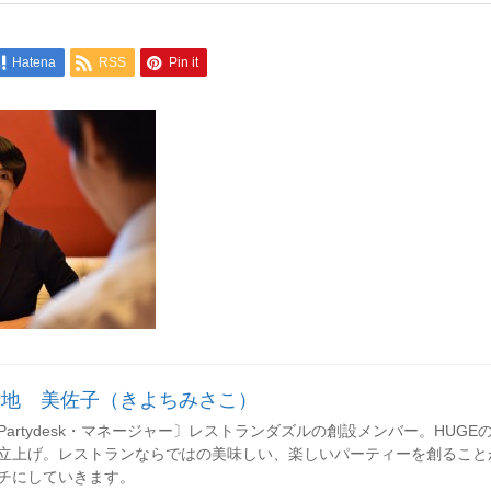
Hatena
RSS
Pin it
清地 美佐子（きよちみさこ）
Partydesk・マネージャー〕レストランダズルの創設メンバー。HUGEのレセ
立上げ。レストランならではの美味しい、楽しいパーティーを創ること
チにしていきます。