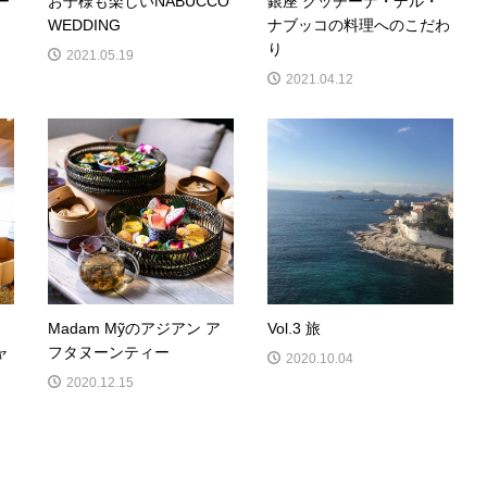
ー
お子様も楽しいNABUCCO
銀座 クッチーナ・デル・
WEDDING
ナブッコの料理へのこだわ
り
2021.05.19
2021.04.12
Madam Mỹのアジアン ア
Vol.3 旅
ャ
フタヌーンティー
2020.10.04
2020.12.15