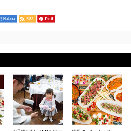
Hatena
RSS
Pin it