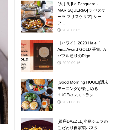
[大手町]La Pesquera -
MARISQUERIA-[ラ ペスケ
ーラ マリスケリア] シー
フ...
2020.06.05
［ハワイ］2020 Hale ｀
Aina Award GOLD 受賞. カ
パフル通りのRigo
2020.09.16
[Good Morning HUGE!]週末
モーニングが楽しめる
HUGEのレストラン
2021.03.12
[銀座DAZZLE]小島シェフの
こだわり自家製パスタ