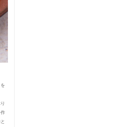
ミを
ぷり
手作
肉と