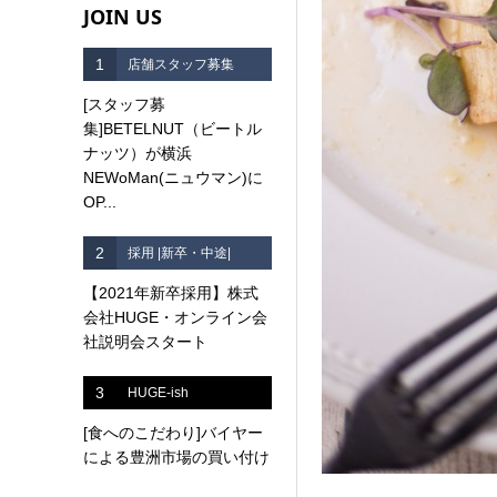
JOIN US
1
店舗スタッフ募集
[スタッフ募
集]BETELNUT（ビートル
ナッツ）が横浜
NEWoMan(ニュウマン)に
OP...
2
採用 |新卒・中途|
【2021年新卒採用】株式
会社HUGE・オンライン会
社説明会スタート
3
HUGE-ish
[食へのこだわり]バイヤー
による豊洲市場の買い付け