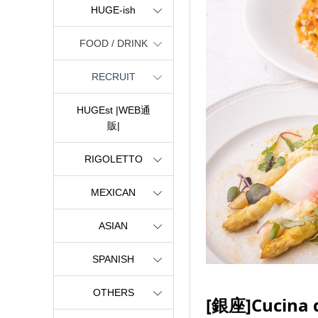
HUGE-ish
FOOD / DRINK
RECRUIT
HUGEst |WEB通
販|
RIGOLETTO
MEXICAN
ASIAN
SPANISH
OTHERS
[銀座]Cucin