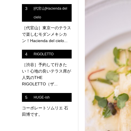
3
[代官山]Hacienda del
cielo
［代官山］東京一のテラス
で楽しむモダンメキシカ
ン！Hacienda del cielo...
4
RIGOLETTO
［渋谷］予約して行きた
い！心地の良いテラス席が
人気のTHE
RIGOLETTO（ザ...
5
HUGE-ish
コーポレートソムリエ 石
田博です。