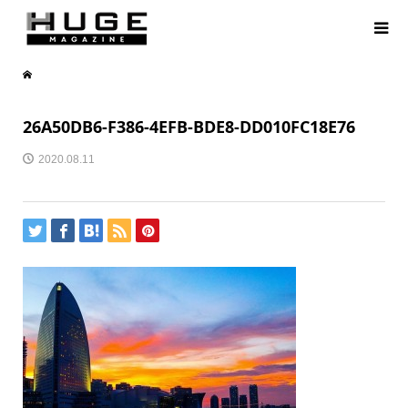
26A50DB6-F386-4EFB-BDE8-DD010FC18E76
2020.08.11