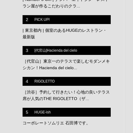
ラン屋が作るこだわりのクラ...
2
PICK UP!
| 東京都内 | 個室のあるHUGEのレストラン・
最新版
3
[代官山]Hacienda del cielo
［代官山］東京一のテラスで楽しむモダンメキ
シカン！Hacienda del cielo...
4
RIGOLETTO
［渋谷］予約して行きたい！心地の良いテラス
席が人気のTHE RIGOLETTO（ザ...
5
HUGE-ish
コーポレートソムリエ 石田博です。