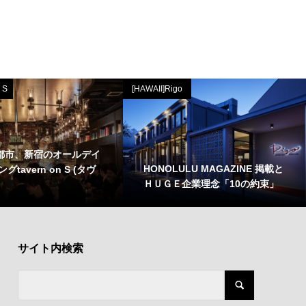
 S
[HAWAII]Rigo
大都市、新宿のオールデイ
HONOLULU MAGAZINE 掲載と
tavern on S (タヴ
ＨＵＧＥ企業理念「10の約束」
サイト内検索