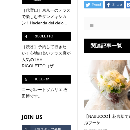
Tweet
Share
［代官山］東京一のテラス
で楽しむモダンメキシカ
ン！Hacienda del cielo...
4
RIGOLETTO
関連記事一覧
［渋谷］予約して行きた
い！心地の良いテラス席が
人気のTHE
RIGOLETTO（ザ...
5
HUGE-ish
コーポレートソムリエ 石
田博です。
JOIN US
【NABUCCO】花言葉で
ぶブーケ
1
店舗スタッフ募集