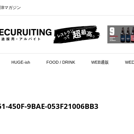
EBマガジン
HUGE-ish
FOOD / DRINK
WEB通販
WED
61-450F-9BAE-053F21006BB3