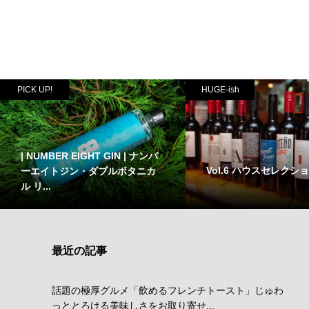
PICK UP!
HUGE-ish
| NUMBER EIGHT GIN | ナンバ
Vol.6 ハウスセレクシ
ーエイトジン・ダブルボタニカ
ル リ...
最近の記事
話題の極厚グルメ「飲めるフレンチトースト」じゅわ
っととろける美味しさをお取り寄せ...