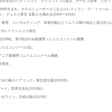
UGE全店のワインリスト、グラスワインの選定、サービス指導、スタッ
69
年生まれ。ホテルニューオータニおよびレストラン・ラ・トゥール
ン・デュカス東京
支配人を務める
(2004
〜
2010)
。
、教育、コンサルティング、執筆活動などソムリエ職の地位と質の向上
Eコーポレートソムリエ就任
回
(1998)
、第
7
回
(2014)
最優秀ソムリエコンクール優勝
,
ムリエコンクール
3
位。
アニア最優秀ソムリエコンクール優勝。
章受章。
6の極上ペアリング』東京堂出版(2019年)
ダード』世界文化社
(2019
年
)
かるワイン』日経出版
(2013
年
)