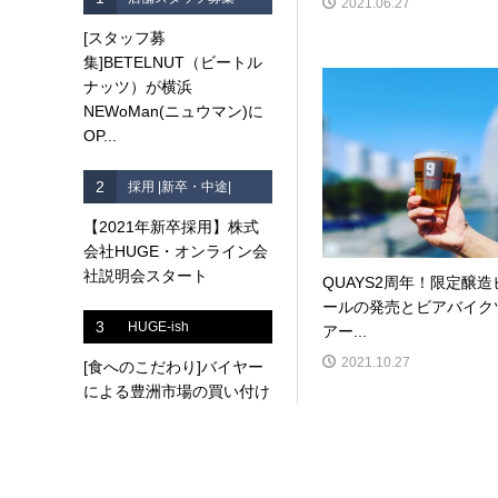
2021.06.27
[スタッフ募
集]BETELNUT（ビートル
ナッツ）が横浜
NEWoMan(ニュウマン)に
OP...
2
採用 |新卒・中途|
【2021年新卒採用】株式
会社HUGE・オンライン会
社説明会スタート
QUAYS2周年！限定醸造
ールの発売とビアバイク
3
HUGE-ish
アー...
2021.10.27
[食へのこだわり]バイヤー
による豊洲市場の買い付け