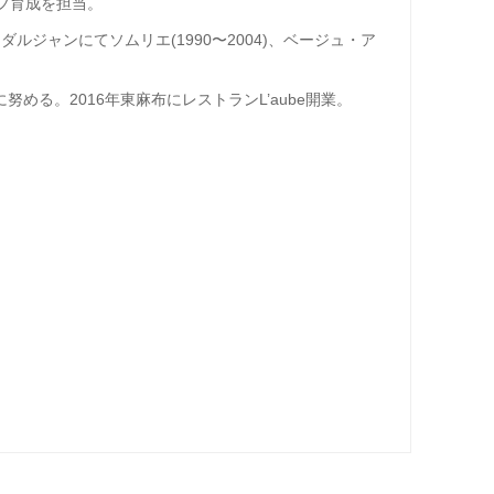
フ育成を担当。
・ダルジャンにてソムリエ
(1990
〜
2004)
、ベージュ・ア
に努める。
2016
年東麻布にレストラン
L’aube
開業。