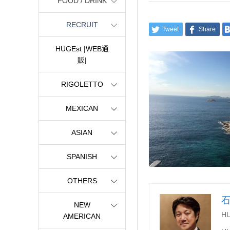
FOOD / DRINK
RECRUIT
Tweet
Share
HUGEst |WEB通
販|
RIGOLETTO
MEXICAN
ASIAN
SPANISH
OTHERS
NEW
H
AMERICAN