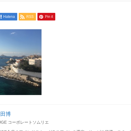
Hatena
RSS
Pin it
石田博
UGE コーポレートソムリエ