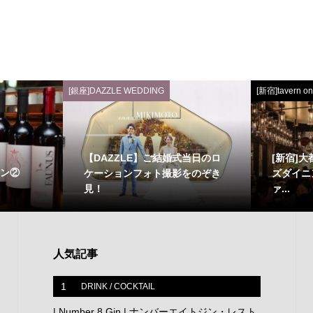
[銀座]DAZZLE WEDDING
[新宿]tavern on
【DAZZLE】ご結婚式当日のロ
[新宿]
ョン②
ケーションフォト撮影をのぞき
ズダイニング
見！
ァ...
人気記事
1
DRINK / COCKTAIL
| Number 8 Gin | ナンバーエイトジン・レスト