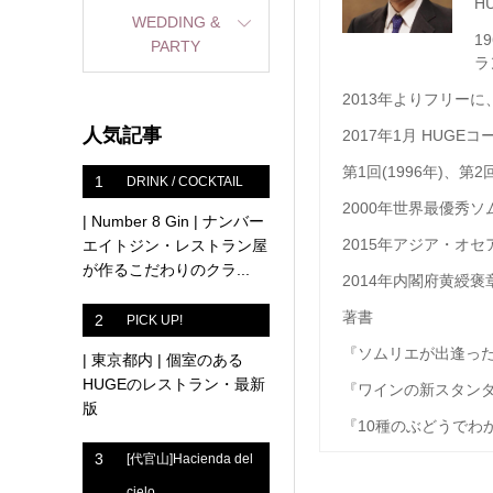
H
WEDDING &
19
PARTY
ラ
2013
年よりフリーに
人気記事
2017年1月 HUG
第
1
回
(1996
年
)
、第
2
1
DRINK / COCKTAIL
2000
年世界最優秀ソ
| Number 8 Gin | ナンバー
2015
年アジア・オセ
エイトジン・レストラン屋
が作るこだわりのクラ...
2014
年内閣府黄綬褒
著書
2
PICK UP!
『ソムリエが出逢った1
| 東京都内 | 個室のある
HUGEのレストラン・最新
『ワインの新スタン
版
『
10
種のぶどうでわ
3
[代官山]Hacienda del
cielo