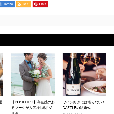
Hatena
RSS
Pin it
選
【POSILLIPO】存在感のあ
ワイン好きには堪らない！
るブーケが人気♪沖縄ポジ
DAZZLEの結婚式
リポ...