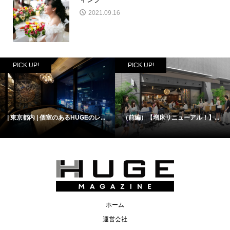
2021.09.16
PICK UP!
PICK UP!
| 東京都内 | 個室のあるHUGEのレ...
（前編）【増床リニューアル！】...
ホーム
運営会社