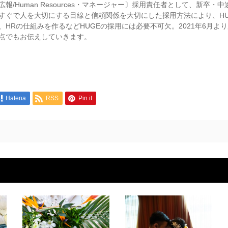
広報/Human Resources・マネージャー〕採用責任者として、新
すぐで人を大切にする目線と信頼関係を大切にした採用方法により、H
、HRの仕組みを作るなどHUGEの採用には必要不可欠。2021年6月よ
点でもお伝えしていきます。
Hatena
RSS
Pin it