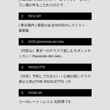
ラン屋が作るこだわりのクラ...
2
PICK UP!
| 東京都内 | 個室のあるHUGEのレストラン・
最新版
3
[代官山]Hacienda del cielo
［代官山］東京一のテラスで楽しむモダンメキ
シカン！Hacienda del cielo...
4
RIGOLETTO
［渋谷］予約して行きたい！心地の良いテラス
席が人気のTHE RIGOLETTO（ザ...
5
HUGE-ish
コーポレートソムリエ 石田博です。