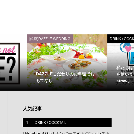
[銀座]DAZZLE WEDDING
DRINK / COCK
私たちは
DAZZLEこだわりのお料理でお
を使いませ
もてなし
straw」
人気記事
1
DRINK / COCKTAIL
| Number 8 Gin | ナンバーエイトジン・レスト