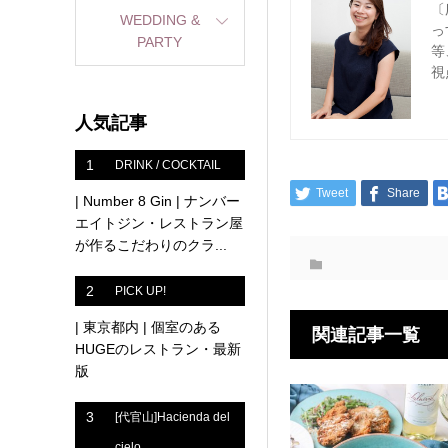
〔
WEDDING &
っ
PARTY
等
視
人気記事
1
DRINK / COCKTAIL
Tweet
Share
| Number 8 Gin | ナンバー
エイトジン・レストラン屋
が作るこだわりのクラ...
2
PICK UP!
| 東京都内 | 個室のある
関連記事一覧
HUGEのレストラン・最新
版
3
[代官山]Hacienda del
cielo