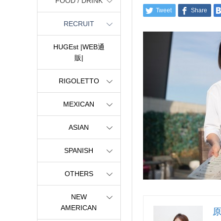
FOOD / DRINK
Tweet
Share
RECRUIT
HUGEst |WEB通
販|
RIGOLETTO
MEXICAN
ASIAN
SPANISH
OTHERS
NEW
AMERICAN