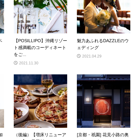
ペ
【POSILLIPO】沖縄リゾー
魅力あふれるDAZZLEのウ
ト感満載のコーディネート
ェディング
をご...
2021.04.29
2021.11.30
加
（後編）【増床リニューア
[京都・祇園] 花見小路の奥