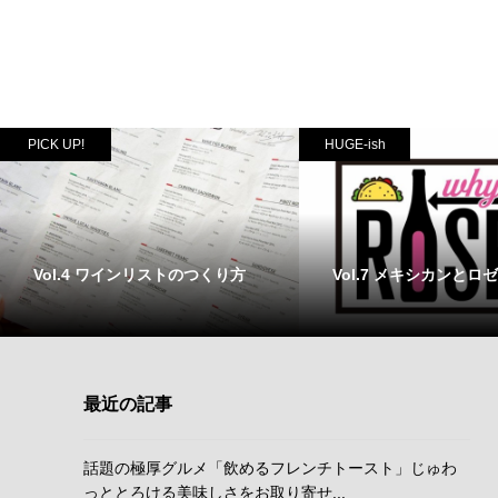
PICK UP!
HUGE-ish
Vol.4 ワインリストのつくり方
Vol.7 メキシカンとロゼ
最近の記事
話題の極厚グルメ「飲めるフレンチトースト」じゅわ
っととろける美味しさをお取り寄せ...