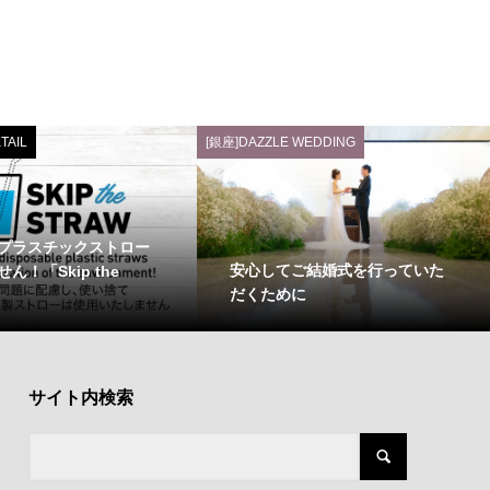
TAIL
[銀座]DAZZLE WEDDING
プラスチックストロー
安心してご結婚式を行っていた
ん！「Skip the
だくために
サイト内検索