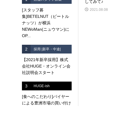
してみて♪
[スタッフ募
2021.08.08
集]BETELNUT（ビートル
ナッツ）が横浜
NEWoMan(ニュウマン)に
OP...
2
採用 |新卒・中途|
【2021年新卒採用】株式
会社HUGE・オンライン会
社説明会スタート
3
HUGE-ish
[食へのこだわり]バイヤー
による豊洲市場の買い付け