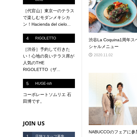
［代官山］東京一のテラス
で楽しむモダンメキシカ
ン！Hacienda del cielo...
4
RIGOLETTO
渋谷La Coquina1周年ス
シャルメニュー
［渋谷］予約して行きた
2020.11.02
い！心地の良いテラス席が
人気のTHE
RIGOLETTO（ザ...
5
HUGE-ish
コーポレートソムリエ 石
田博です。
JOIN US
NABUCCOのフェアに参
1
店舗スタッフ募集