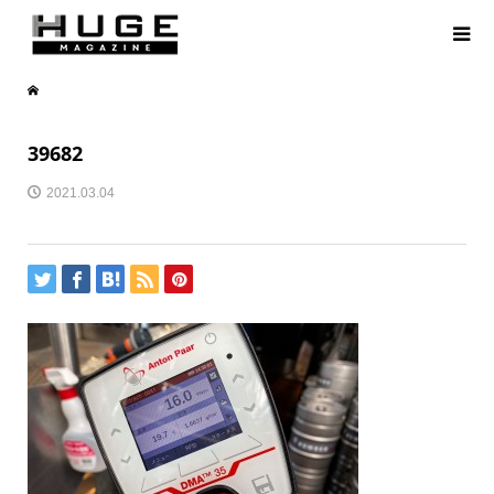
39682
2021.03.04