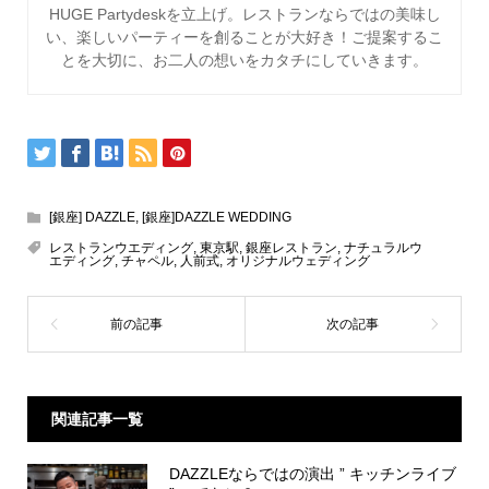
HUGE Partydeskを立上げ。レストランならではの美味し
い、楽しいパーティーを創ることが大好き！ご提案するこ
とを大切に、お二人の想いをカタチにしていきます。
[銀座] DAZZLE
,
[銀座]DAZZLE WEDDING
レストランウエディング
,
東京駅
,
銀座レストラン
,
ナチュラルウ
エディング
,
チャペル
,
人前式
,
オリジナルウェディング
関連記事一覧
DAZZLEならではの演出 ” キッチンライブ