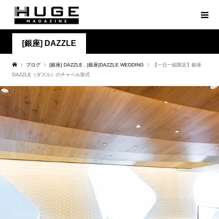
[銀座] DAZZLE
ブログ
[銀座] DAZZLE
,
[銀座]DAZZLE WEDDING
【一日一組限定】銀座
DAZZLE（ダズル）のチャペル挙式