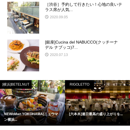
［渋谷］予約して行きたい！心地の良いテ
ラス席が人気...
2020.09.05
[銀座]Cucina del NABUCCO(クッチーナ
デル ナブッコ)7...
2020.07.13
[横浜]BETELNUT
RIGOLETTO
NEWoMan YOKOHAMA(ニュウマ
[六本木]連日最高の盛り上がりを...
ン横浜...