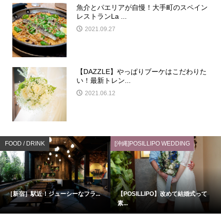
魚介とパエリアが自慢！大手町のスペイン
レストランLa ...
2021.09.27
【DAZZLE】やっぱりブーケはこだわりた
い！最新トレン...
2021.06.12
FOOD / DRINK
[沖縄]POSILLIPO WEDDING
［新宿］駅近！ジューシーなフラ...
【POSILLIPO】改めて結婚式って
素...