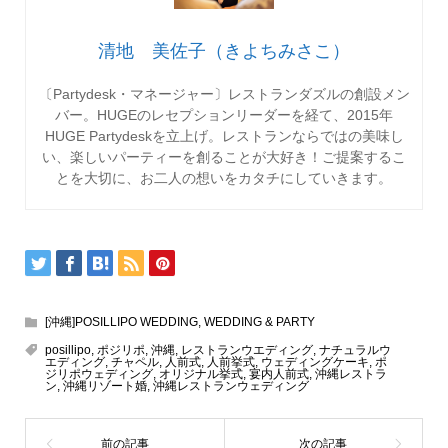
清地 美佐子（きよちみさこ）
〔Partydesk・マネージャー〕レストランダズルの創設メン
バー。HUGEのレセプションリーダーを経て、2015年
HUGE Partydeskを立上げ。レストランならではの美味し
い、楽しいパーティーを創ることが大好き！ご提案するこ
とを大切に、お二人の想いをカタチにしていきます。
[沖縄]POSILLIPO WEDDING
,
WEDDING & PARTY
posillipo
,
ポジリポ
,
沖縄
,
レストランウエディング
,
ナチュラルウ
エディング
,
チャペル
,
人前式
,
人前挙式
,
ウェディングケーキ
,
ポ
ジリポウェディング
,
オリジナル挙式
,
宴内人前式
,
沖縄レストラ
ン
,
沖縄リゾート婚
,
沖縄レストランウェディング