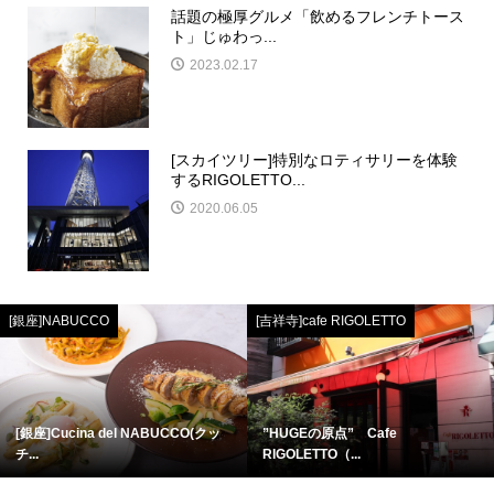
話題の極厚グルメ「飲めるフレンチトース
ト」じゅわっ...
2023.02.17
[スカイツリー]特別なロティサリーを体験
するRIGOLETTO...
2020.06.05
[銀座]NABUCCO
[吉祥寺]cafe RIGOLETTO
[銀座]Cucina del NABUCCO(クッ
”HUGEの原点” Cafe
チ...
RIGOLETTO（...