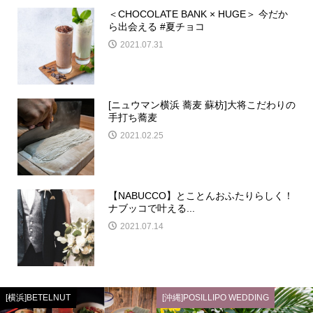
＜CHOCOLATE BANK × HUGE＞ 今だか
ら出会える #夏チョコ
2021.07.31
[ニュウマン横浜 蕎麦 蘇枋]大将こだわりの
手打ち蕎麦
2021.02.25
【NABUCCO】とことんおふたりらしく！
ナブッコで叶える...
2021.07.14
[横浜]BETELNUT
[沖縄]POSILLIPO WEDDING