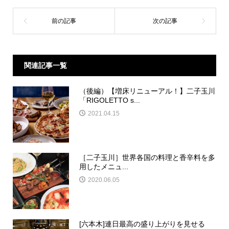
関連記事一覧
（後編）【増床リニューアル！】二子玉川
「RIGOLETTO s...
2021.04.15
［二子玉川］世界各国の料理と香辛料を多
用したメニュ...
2020.06.05
[六本木]連日最高の盛り上がりを見せる