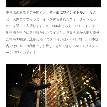
重厚感のあるドアを開くと、
壁一面にワインボトルが！
なん
と、天井までずらっとワインが保管されたウォークインセラー
の中を通って入店します。約2,000本そろえているワインは、
地中海を中心に選び抜かれたワインと、世界各地から取り寄せ
た常時30種類以上揃えるハウスワインは2,750円均一。日本国
内ではHUGEの店舗でしか飲むことのできないALLエクスクル
ーシヴワインです！