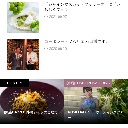
「シャインマスカットブッラータ」に「い
ちじくブッラ...
2021.09.27
コーポレートソムリエ 石田博です。
2020.08.10
PICK UP!
[沖縄]POSILLIPO WEDDING
[銀座DAZZLE]小島シェフのこだわ...
POSILLIPOフォトウェディングツア
ー