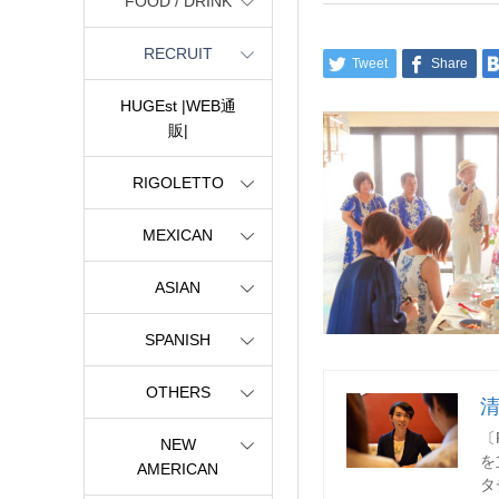
FOOD / DRINK
RECRUIT
Tweet
Share
HUGEst |WEB通
販|
RIGOLETTO
MEXICAN
ASIAN
SPANISH
OTHERS
〔
NEW
を
AMERICAN
タ