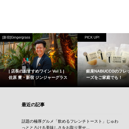
[新宿]Gingergrass
PICK UP!
| 店長のおすすめワイン Vol 1 |
銀座NABUCCOのフレ
佐原 豊・新宿 ジンジャーグラス
ーズをご家庭でも！
最近の記事
話題の極厚グルメ「飲めるフレンチトースト」じゅわ
っととろける美味しさをお取り寄せ...