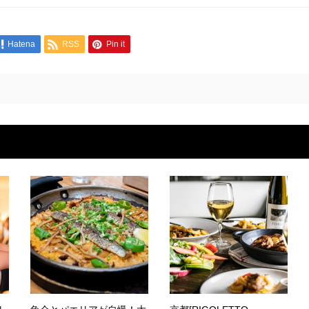
Hatena
RSS
Pin it