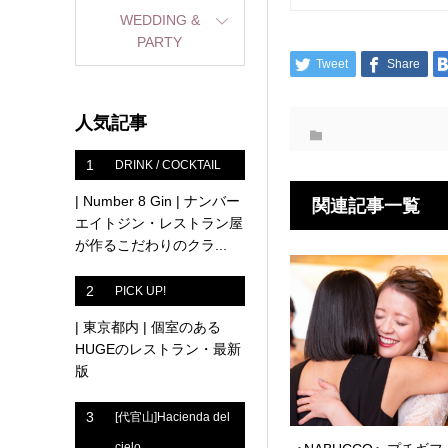
WEDDING &
PARTY
Tweet
Share
人気記事
1
DRINK / COCKTAIL
| Number 8 Gin | ナンバー
関連記事一覧
エイトジン・レストラン屋
が作るこだわりのクラ...
2
PICK UP!
| 東京都内 | 個室のある
HUGEのレストラン・最新
版
3
[代官山]Hacienda del
cielo