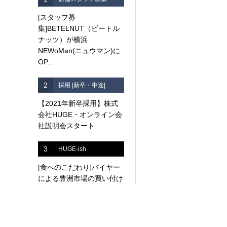
[スタッフ募
集]BETELNUT（ビートル
ナッツ）が横浜
NEWoMan(ニュウマン)に
OP...
2
採用 |新卒・中途|
【2021年新卒採用】株式
会社HUGE・オンライン会
社説明会スタート
3
HUGE-ish
[食へのこだわり]バイヤー
による豊洲市場の買い付け