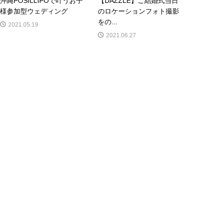
沖縄POSILLIPOで叶うお子
【DAZZLE】ご結婚式当日
様参加型ウェディング
のロケーションフォト撮影
をの...
2021.05.19
2021.06.27