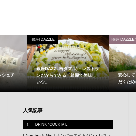
[銀座] DAZZLE
[銀座]DAZZLE
銀座DAZZLE(ダズル)・レストラ
ッシュチ
安心して
ンだからできる「綺麗で美味し
だくため
いウ...
人気記事
1
DRINK / COCKTAIL
| Number 8 Gin | ナンバーエイトジン・レスト