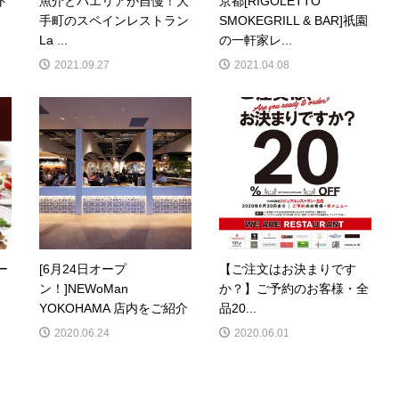
ト
魚介とパエリアが自慢！大
京都[RIGOLETTO
手町のスペインレストラン
SMOKEGRILL & BAR]祇園
La ...
の一軒家レ...
2021.09.27
2021.04.08
ー
[6月24日オープ
【ご注文はお決まりです
ン！]NEWoMan
か？】ご予約のお客様・全
YOKOHAMA 店内をご紹介
品20...
2020.06.24
2020.06.01