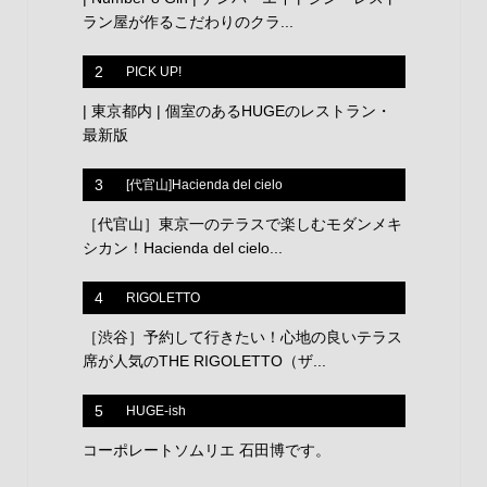
ラン屋が作るこだわりのクラ...
2
PICK UP!
| 東京都内 | 個室のあるHUGEのレストラン・
最新版
3
[代官山]Hacienda del cielo
［代官山］東京一のテラスで楽しむモダンメキ
シカン！Hacienda del cielo...
4
RIGOLETTO
［渋谷］予約して行きたい！心地の良いテラス
席が人気のTHE RIGOLETTO（ザ...
5
HUGE-ish
コーポレートソムリエ 石田博です。