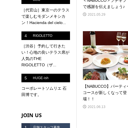
＜NABUCCO＞プチギフ
で感謝を伝えましょう♪
［代官山］東京一のテラス
2021.05.29
で楽しむモダンメキシカ
ン！Hacienda del cielo...
4
RIGOLETTO
［渋谷］予約して行きた
い！心地の良いテラス席が
人気のTHE
RIGOLETTO（ザ...
5
HUGE-ish
【NABUCCO】パーティ
コーポレートソムリエ 石
コースが新しくなって登
田博です。
場！！
2021.06.13
JOIN US
1
店舗スタッフ募集