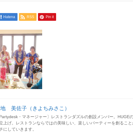
Hatena
RSS
Pin it
清地 美佐子（きよちみさこ）
Partydesk・マネージャー〕レストランダズルの創設メンバー。HUGEのレセ
立上げ。レストランならではの美味しい、楽しいパーティーを創ること
チにしていきます。