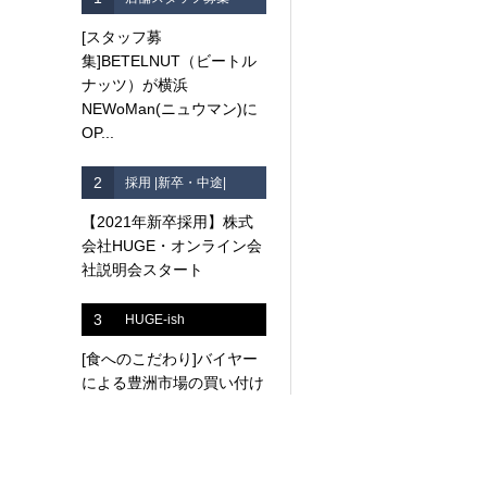
[スタッフ募
集]BETELNUT（ビートル
ナッツ）が横浜
NEWoMan(ニュウマン)に
OP...
2
採用 |新卒・中途|
【2021年新卒採用】株式
会社HUGE・オンライン会
社説明会スタート
3
HUGE-ish
[食へのこだわり]バイヤー
による豊洲市場の買い付け