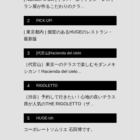
ラン屋が作るこだわりのクラ...
2
PICK UP!
| 東京都内 | 個室のあるHUGEのレストラン・
最新版
3
[代官山]Hacienda del cielo
［代官山］東京一のテラスで楽しむモダンメキ
シカン！Hacienda del cielo...
4
RIGOLETTO
［渋谷］予約して行きたい！心地の良いテラス
席が人気のTHE RIGOLETTO（ザ...
5
HUGE-ish
コーポレートソムリエ 石田博です。