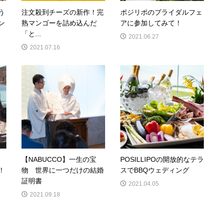
う
注文殺到チーズの新作！完
ポジリポのブライダルフェ
ン
熟マンゴーを詰め込んだ
アに参加してみて！
「と...
2021.06.27
2021.07.16
】
【NABUCCO】一生の宝
POSILLIPOの開放的なテラ
！
物 世界に一つだけの結婚
スでBBQウェディング
証明書
2021.04.05
2021.09.18