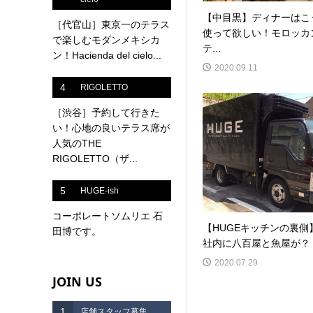
【中目黒】ディナーはこ
［代官山］東京一のテラス
使って欲しい！モロッカ
で楽しむモダンメキシカ
テ...
ン！Hacienda del cielo...
2020.09.11
4
RIGOLETTO
［渋谷］予約して行きた
い！心地の良いテラス席が
人気のTHE
RIGOLETTO（ザ...
5
HUGE-ish
コーポレートソムリエ 石
【HUGEキッチンの裏側
田博です。
社内に八百屋と魚屋が？
2020.07.29
JOIN US
1
店舗スタッフ募集