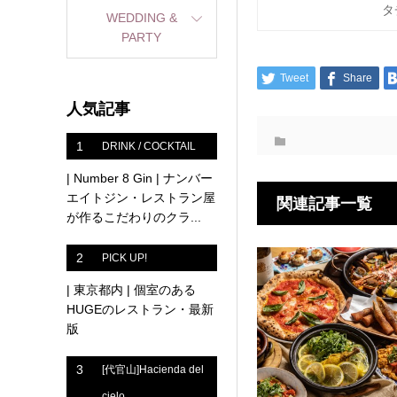
タ
WEDDING &
PARTY
Tweet
Share
人気記事
1
DRINK / COCKTAIL
| Number 8 Gin | ナンバー
エイトジン・レストラン屋
関連記事一覧
が作るこだわりのクラ...
2
PICK UP!
| 東京都内 | 個室のある
HUGEのレストラン・最新
版
3
[代官山]Hacienda del
cielo