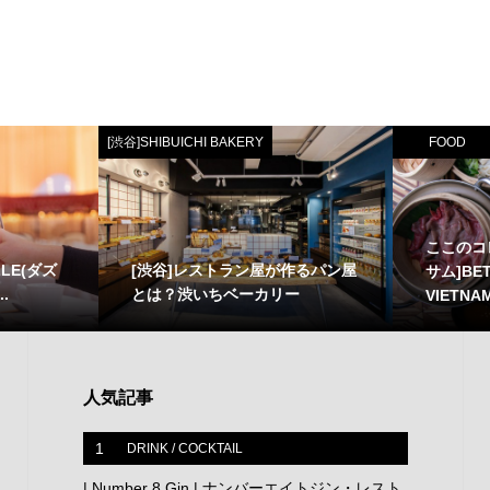
[渋谷]SHIBUICHI BAKERY
FOOD
ここのコ
LE(ダズ
[渋谷]レストラン屋が作るパン屋
サム]BET
.
とは？渋いちベーカリー
VIETNAM
人気記事
1
DRINK / COCKTAIL
| Number 8 Gin | ナンバーエイトジン・レスト