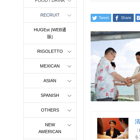
FOOD / DRINK
RECRUIT
Tweet
Share
HUGEst |WEB通
販|
RIGOLETTO
MEXICAN
ASIAN
SPANISH
OTHERS
NEW
〔
AMERICAN
を