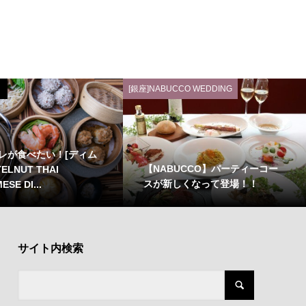
[銀座]NABUCCO WEDDING
レが食べたい！[ディム
【NABUCCO】パーティーコー
ELNUT THAI
スが新しくなって登場！！
ESE DI...
サイト内検索