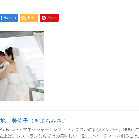
Hatena
RSS
Pin it
清地 美佐子（きよちみさこ）
Partydesk・マネージャー〕レストランダズルの創設メンバー。HUGEのレセ
立上げ。レストランならではの美味しい、楽しいパーティーを創ること