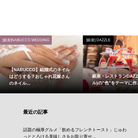
[銀座]NABUCCO WEDDING
[銀座] DAZZLE
【NABUCCO】結婚式のネイル
銀座・レストランDAZZ
はどうする？おしゃれ花嫁さん
ル)の”色”をテーマに作..
のネイル...
最近の記事
話題の極厚グルメ「飲めるフレンチトースト」じゅわ
っととろける美味しさをお取り寄せ...