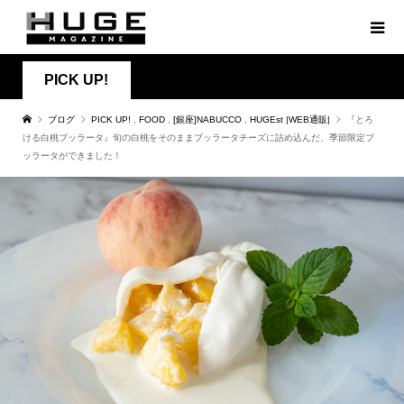
PICK UP!
ブログ
PICK UP!
,
FOOD
,
[銀座]NABUCCO
,
HUGEst |WEB通販|
『とろ
ける白桃ブッラータ』旬の白桃をそのままブッラータチーズに詰め込んだ、季節限定ブ
ッラータができました！