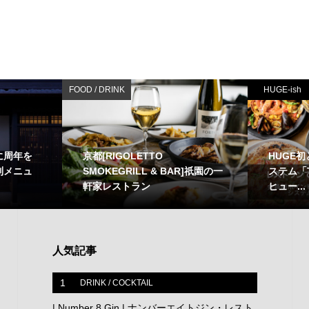
FOOD / DRINK
HUGE-ish
に周年を
京都[RIGOLETTO
HUGE
別メニュ
SMOKEGRILL & BAR]祇園の一
ステム「T
軒家レストラン
ヒュー...
人気記事
1
DRINK / COCKTAIL
| Number 8 Gin | ナンバーエイトジン・レスト