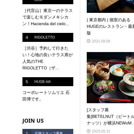
［代官山］東京一のテラス
で楽しむモダンメキシカ
| 東京都内 | 個室のある
ン！Hacienda del cielo...
HUGEのレストラン・最
版
4
RIGOLETTO
2021.08.06
［渋谷］予約して行きた
い！心地の良いテラス席が
人気のTHE
RIGOLETTO（ザ...
5
HUGE-ish
コーポレートソムリエ 石
田博です。
[スタッフ募
集]BETELNUT（ビート
JOIN US
ナッツ）が横浜NEWoM..
2020.05.31
1
店舗スタッフ募集