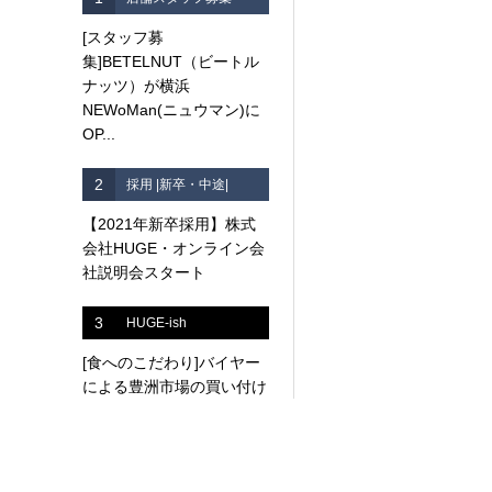
[スタッフ募
集]BETELNUT（ビートル
ナッツ）が横浜
NEWoMan(ニュウマン)に
OP...
2
採用 |新卒・中途|
【2021年新卒採用】株式
会社HUGE・オンライン会
社説明会スタート
3
HUGE-ish
[食へのこだわり]バイヤー
による豊洲市場の買い付け