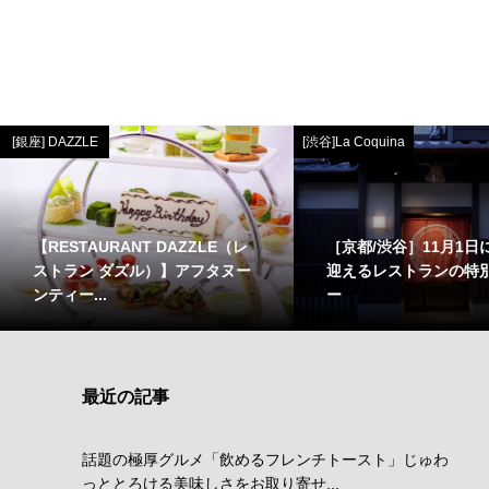
[銀座] DAZZLE
[渋谷]La Coquina
【RESTAURANT DAZZLE（レ
［京都/渋谷］11月1日
ストラン ダズル）】アフタヌー
迎えるレストランの特
ンティー...
ー
最近の記事
話題の極厚グルメ「飲めるフレンチトースト」じゅわ
っととろける美味しさをお取り寄せ...