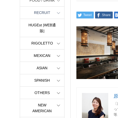
FOOD / DRINK
RECRUIT
Tweet
Share
HUGEst |WEB通
販|
RIGOLETTO
MEXICAN
ASIAN
SPANISH
OTHERS
〔
NEW
っ
AMERICAN
等