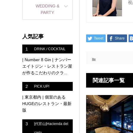
視
WEDDING &
PARTY
人気記事
Tweet
Share
1
DRINK / COCKTAIL
| Number 8 Gin | ナンバー
エイトジン・レストラン屋
が作るこだわりのクラ...
関連記事一覧
2
PICK UP!
| 東京都内 | 個室のある
HUGEのレストラン・最新
版
3
[代官山]Hacienda del
cielo