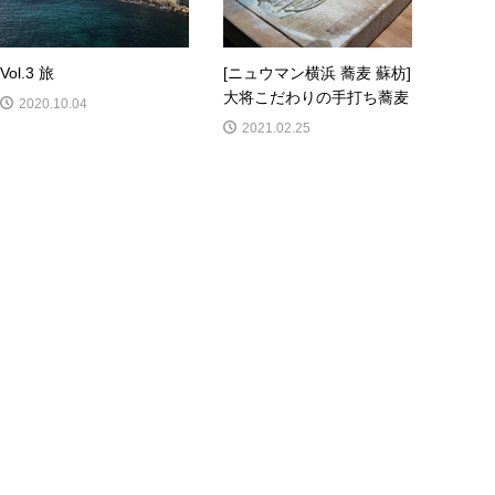
Vol.3 旅
[ニュウマン横浜 蕎麦 蘇枋]
大将こだわりの手打ち蕎麦
2020.10.04
2021.02.25