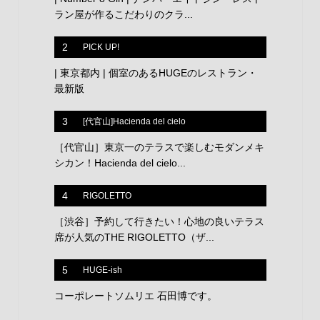
ラン屋が作るこだわりのクラ...
2
PICK UP!
| 東京都内 | 個室のあるHUGEのレストラン・
最新版
3
[代官山]Hacienda del cielo
［代官山］東京一のテラスで楽しむモダンメキ
シカン！Hacienda del cielo...
4
RIGOLETTO
［渋谷］予約して行きたい！心地の良いテラス
席が人気のTHE RIGOLETTO（ザ...
5
HUGE-ish
コーポレートソムリエ 石田博です。