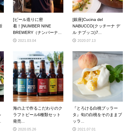
[ビール造りに密
[銀座]Cucina del
新
着！]NUMBER NINE
NABUCCO(クッチーナ デ
BREWERY（ナンバーナ...
ル ナブッコ)7...
2021.03.04
2020.07.13
海の上で作るこだわりのク
『とろける白桃ブッラー
ル
ラフトビール6種類セット
タ』旬の白桃をそのままブ
.
発売...
ッラ...
2020.05.26
2021.07.01