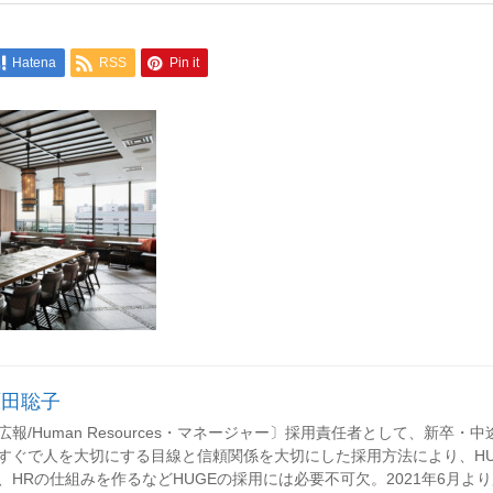
Hatena
RSS
Pin it
原田聡子
広報/Human Resources・マネージャー〕採用責任者として、新
すぐで人を大切にする目線と信頼関係を大切にした採用方法により、H
、HRの仕組みを作るなどHUGEの採用には必要不可欠。2021年6月よ