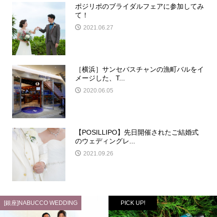
ポジリポのブライダルフェアに参加してみ
て！
2021.06.27
［横浜］サンセバスチャンの漁町バルをイ
メージした、T...
2020.06.05
【POSILLIPO】先日開催されたご結婚式
のウェディングレ...
2021.09.26
[銀座]NABUCCO WEDDING
PICK UP!