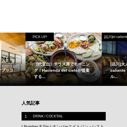
PICK UP!
[品川]el calient
［代官山］テラス席でモーニン
[品川]
ナブッコ
グ！Hacienda del cieloが提案
calient
する...
ル...
人気記事
1
DRINK / COCKTAIL
| Number 8 Gin | ナンバーエイトジン・レスト