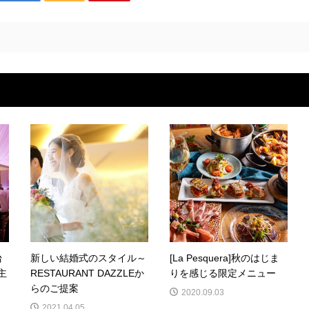
台
新しい結婚式のスタイル～
[La Pesquera]秋のはじま
主
RESTAURANT DAZZLEか
りを感じる限定メニュー
らのご提案
2020.09.03
2021.04.05