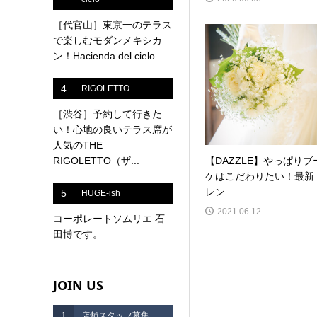
［代官山］東京一のテラス
で楽しむモダンメキシカ
ン！Hacienda del cielo...
4
RIGOLETTO
［渋谷］予約して行きた
い！心地の良いテラス席が
人気のTHE
RIGOLETTO（ザ...
【DAZZLE】やっぱりブ
ケはこだわりたい！最新
レン...
5
HUGE-ish
2021.06.12
コーポレートソムリエ 石
田博です。
JOIN US
1
店舗スタッフ募集