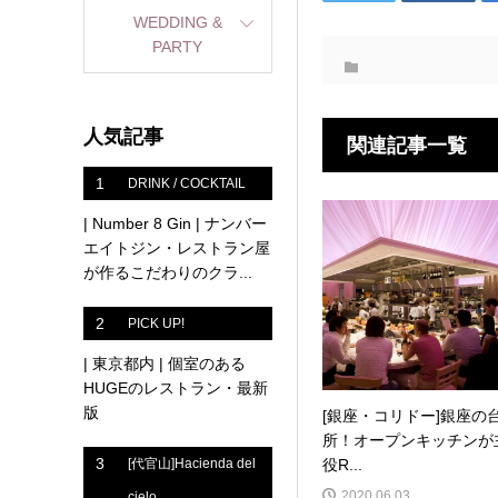
WEDDING &
PARTY
人気記事
関連記事一覧
1
DRINK / COCKTAIL
| Number 8 Gin | ナンバー
エイトジン・レストラン屋
が作るこだわりのクラ...
2
PICK UP!
| 東京都内 | 個室のある
HUGEのレストラン・最新
版
[銀座・コリドー]銀座の
所！オープンキッチンが
3
役R...
[代官山]Hacienda del
2020.06.03
cielo