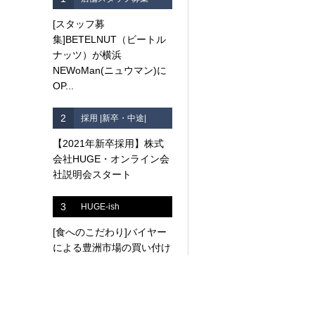
[スタッフ募
集]BETELNUT（ビートル
ナッツ）が横浜
NEWoMan(ニュウマン)に
OP...
2
採用 |新卒・中途|
【2021年新卒採用】株式
会社HUGE・オンライン会
社説明会スタート
3
HUGE-ish
[食へのこだわり]バイヤー
による豊洲市場の買い付け