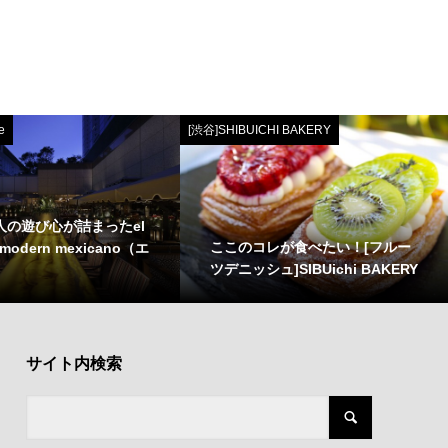
e
[渋谷]SHIBUICHI BAKERY
大人の遊び心が詰まったel
ここのコレが食べたい！[フルー
e modern mexicano（エ
ツデニッシュ]SIBUichi BAKERY
サイト内検索