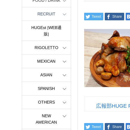
FOOD / DRINK
RECRUIT
Tweet
Share
HUGEst |WEB通
販|
RIGOLETTO
MEXICAN
ASIAN
SPANISH
OTHERS
広報部HUGE 
NEW
AMERICAN
Tweet
Share