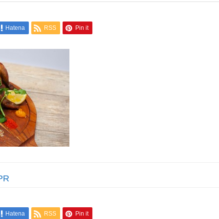
Hatena
RSS
Pin it
PR
Hatena
RSS
Pin it