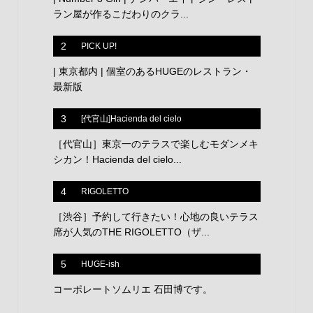
ラン屋が作るこだわりのクラ...
2
PICK UP!
| 東京都内 | 個室のあるHUGEのレストラン・
最新版
3
[代官山]Hacienda del cielo
［代官山］東京一のテラスで楽しむモダンメキ
シカン！Hacienda del cielo...
4
RIGOLETTO
［渋谷］予約して行きたい！心地の良いテラス
席が人気のTHE RIGOLETTO（ザ...
5
HUGE-ish
コーポレートソムリエ 石田博です。