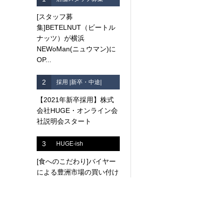
[スタッフ募
集]BETELNUT（ビートル
ナッツ）が横浜
NEWoMan(ニュウマン)に
OP...
2
採用 |新卒・中途|
【2021年新卒採用】株式
会社HUGE・オンライン会
社説明会スタート
3
HUGE-ish
[食へのこだわり]バイヤー
による豊洲市場の買い付け