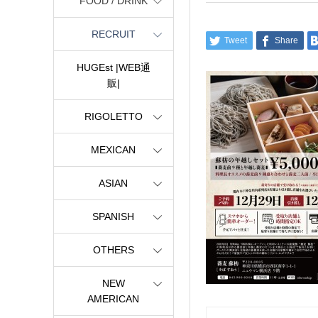
FOOD / DRINK
RECRUIT
Tweet
Share
HUGEst |WEB通
販|
RIGOLETTO
MEXICAN
ASIAN
SPANISH
OTHERS
NEW
AMERICAN