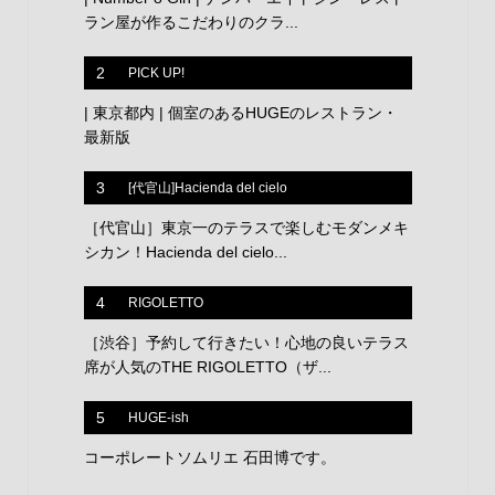
ラン屋が作るこだわりのクラ...
2
PICK UP!
| 東京都内 | 個室のあるHUGEのレストラン・
最新版
3
[代官山]Hacienda del cielo
［代官山］東京一のテラスで楽しむモダンメキ
シカン！Hacienda del cielo...
4
RIGOLETTO
［渋谷］予約して行きたい！心地の良いテラス
席が人気のTHE RIGOLETTO（ザ...
5
HUGE-ish
コーポレートソムリエ 石田博です。