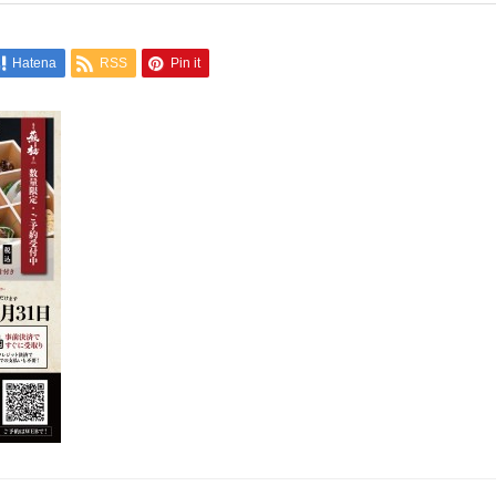
Hatena
RSS
Pin it