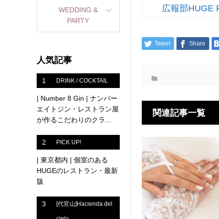
広報部HUGE 
WEDDING &
PARTY
Tweet
Share
人気記事
1
DRINK / COCKTAIL
| Number 8 Gin | ナンバー
エイトジン・レストラン屋
関連記事一覧
が作るこだわりのクラ...
2
PICK UP!
| 東京都内 | 個室のある
HUGEのレストラン・最新
版
3
[代官山]Hacienda del
cielo