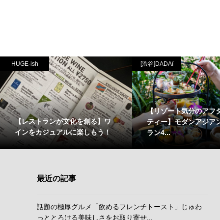
HUGE-ish
[渋谷]DADAï
【リゾート気分のアフ
【レストランが文化を創る】ワ
ティー】モダンアジア
インをカジュアルに楽しもう！
ラン4...
最近の記事
話題の極厚グルメ「飲めるフレンチトースト」じゅわ
っととろける美味しさをお取り寄せ...