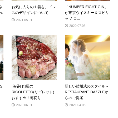
ネ
お気に入りの１着を。ドレ
「NUMBER EIGHT GIN」
れ
スのデザインについて
が東京ウイスキー＆スピリ
ッツ コ...
2021.05.01
2020.07.08
る
[渋谷] 肉屋の
新しい結婚式のスタイル～
RIGOLETTO(リゴレット)
RESTAURANT DAZZLEか
おすすめ！薄切り...
らのご提案
2020.06.01
2021.04.05