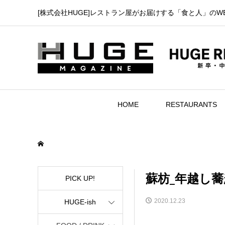
[株式会社HUGE]レストラン屋がお届けする「食と人」のW
HOME
RESTAURANTS
蘇枋_年越し
PICK UP!
2020.12.23
HUGE-ish