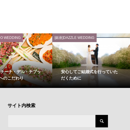
O WEDDING
[銀座]DAZZLE WEDDING
ッチーナ・デル・ナブッ
安心してご結婚式を行っていた
へのこだわり
だくために
サイト内検索