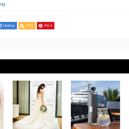
PR
Hatena
RSS
Pin it