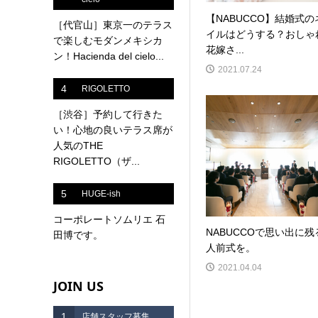
【NABUCCO】結婚式の
［代官山］東京一のテラス
イルはどうする？おしゃ
で楽しむモダンメキシカ
花嫁さ...
ン！Hacienda del cielo...
2021.07.24
4
RIGOLETTO
［渋谷］予約して行きた
い！心地の良いテラス席が
人気のTHE
RIGOLETTO（ザ...
5
HUGE-ish
コーポレートソムリエ 石
NABUCCOで思い出に残
田博です。
人前式を。
2021.04.04
JOIN US
1
店舗スタッフ募集