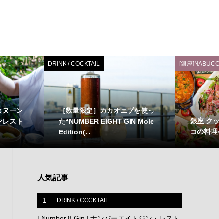
DRINK / COCKTAIL
[銀座]NABUCC
タヌーン
［数量限定］カカオニブを使っ
銀座 ク
ンレスト
た“NUMBER EIGHT GIN Mole
コの料理
Edition(...
人気記事
1
DRINK / COCKTAIL
| Number 8 Gin | ナンバーエイトジン・レスト