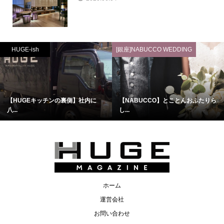
HUGE-ish
[銀座]NABUCCO WEDDING
【HUGEキッチンの裏側】社内に
【NABUCCO】とことんおふたりら
八...
し...
ホーム
運営会社
お問い合わせ