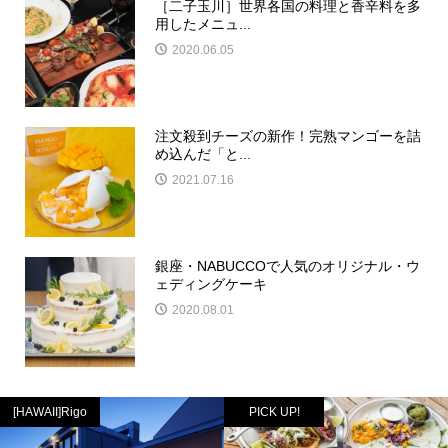
［二子玉川］世界各国の料理と香辛料を多
用したメニュ...
2020.06.05
注文殺到チーズの新作！完熟マンゴーを詰
め込んだ「と...
2021.07.16
銀座・NABUCCOで人気のオリジナル・ウ
ェディングケーキ
2020.08.01
[HAWAII]Rigo
PICK UP!