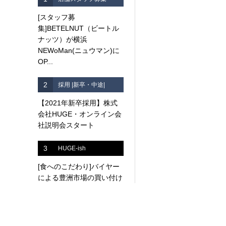
[スタッフ募
集]BETELNUT（ビートル
ナッツ）が横浜
NEWoMan(ニュウマン)に
OP...
2
採用 |新卒・中途|
【2021年新卒採用】株式
会社HUGE・オンライン会
社説明会スタート
3
HUGE-ish
[食へのこだわり]バイヤー
による豊洲市場の買い付け