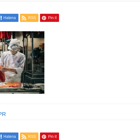
Hatena
RSS
Pin it
PR
Hatena
RSS
Pin it