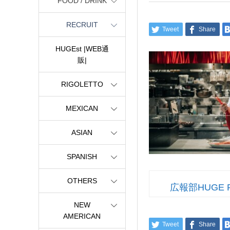
FOOD / DRINK
RECRUIT
Tweet
Share
HUGEst |WEB通
販|
RIGOLETTO
MEXICAN
ASIAN
SPANISH
OTHERS
広報部HUGE 
NEW
AMERICAN
Tweet
Share