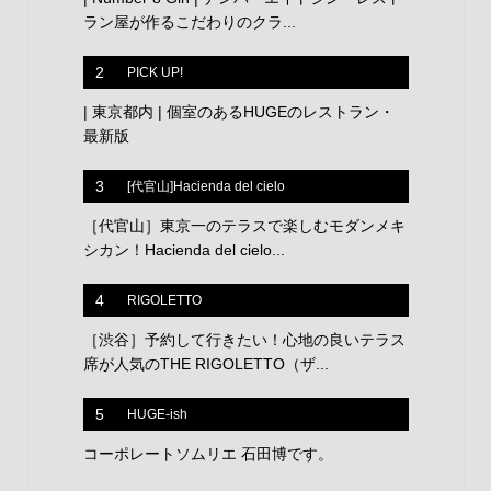
ラン屋が作るこだわりのクラ...
2
PICK UP!
| 東京都内 | 個室のあるHUGEのレストラン・
最新版
3
[代官山]Hacienda del cielo
［代官山］東京一のテラスで楽しむモダンメキ
シカン！Hacienda del cielo...
4
RIGOLETTO
［渋谷］予約して行きたい！心地の良いテラス
席が人気のTHE RIGOLETTO（ザ...
5
HUGE-ish
コーポレートソムリエ 石田博です。