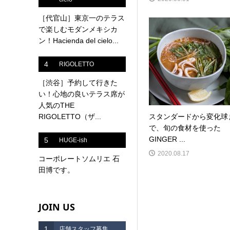
［代官山］東京一のテラス
で楽しむモダンメキシカ
ン！Hacienda del cielo...
4
RIGOLETTO
［渋谷］予約して行きた
い！心地の良いテラス席が
人気のTHE
RIGOLETTO（ザ...
スタンダードから変化球
で、旬の食材を使った
GINGER ...
5
HUGE-ish
2020.08.17
コーポレートソムリエ 石
田博です。
JOIN US
1
店舗スタッフ募集