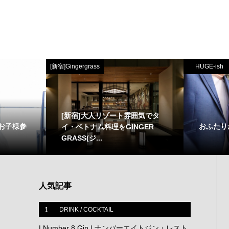
[新宿]Gingergrass
HUGE-ish
[新宿]大人リゾート雰囲気でタ
うお子様参
おふたり
イ・ベトナム料理をGINGER
GRASS(ジ...
人気記事
1
DRINK / COCKTAIL
| Number 8 Gin | ナンバーエイトジン・レスト