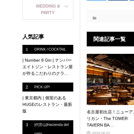
WEDDING &
PARTY
人気記事
関連記事一覧
1
DRINK / COCKTAIL
| Number 8 Gin | ナンバー
エイトジン・レストラン屋
が作るこだわりのクラ...
2
PICK UP!
| 東京都内 | 個室のある
HUGEのレストラン・最新
版
名古屋初出店！ニューア
リカン・The TOWER
3
TAVERN BA...
[代官山]Hacienda del
2020.06.01
cielo