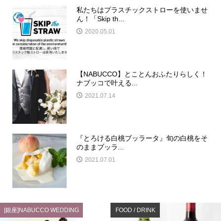
私たちはプラスチックストローを使いませ
ん！「Skip th...
2020.05.01
【NABUCCO】とことんおふたりらしく！
ナブッコで叶える...
2021.07.14
『とろける白桃ブッラータ』旬の白桃をそ
のままブッラ...
2021.07.01
[銀座]NABUCCO WEDDING
FOOD / DRINK