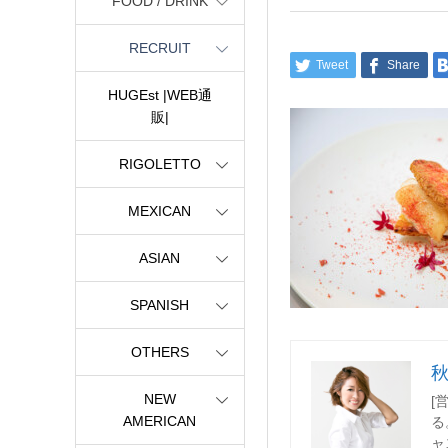
FOOD / DRINK
RECRUIT
Tweet
Share
HUGEst |WEB通
販|
RIGOLETTO
MEXICAN
ASIAN
SPANISH
OTHERS
NEW
[
AMERICAN
る
ャ