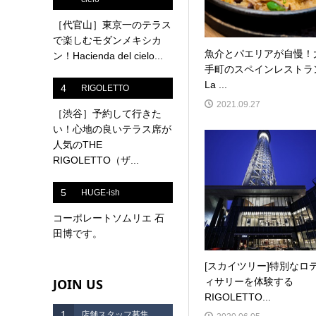
［代官山］東京一のテラス
で楽しむモダンメキシカ
魚介とパエリアが自慢！
ン！Hacienda del cielo...
手町のスペインレストラ
La ...
4
RIGOLETTO
2021.09.27
［渋谷］予約して行きた
い！心地の良いテラス席が
人気のTHE
RIGOLETTO（ザ...
5
HUGE-ish
コーポレートソムリエ 石
田博です。
[スカイツリー]特別なロ
JOIN US
ィサリーを体験する
RIGOLETTO...
1
店舗スタッフ募集