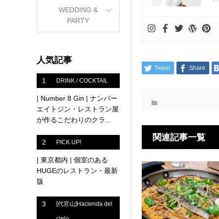
WEDDING &
PARTY
人気記事
Tweet
Share
1
DRINK / COCKTAIL
| Number 8 Gin | ナンバー
エイトジン・レストラン屋
が作るこだわりのクラ...
関連記事一覧
2
PICK UP!
| 東京都内 | 個室のある
HUGEのレストラン・最新
版
3
[代官山]Hacienda del
cielo