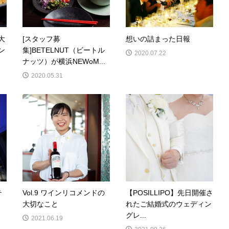
大
[スタッフ募
想いの詰まった日報
ン
集]BETELNUT（ビートル
2020.07.22
ナッツ）が横浜NEWoM...
2020.05.31
テ
Vol.9 ワインリコメンドの
【POSILLIPO】先日開催さ
大切なこと
れたご結婚式のウェディン
グレ...
2021.06.19