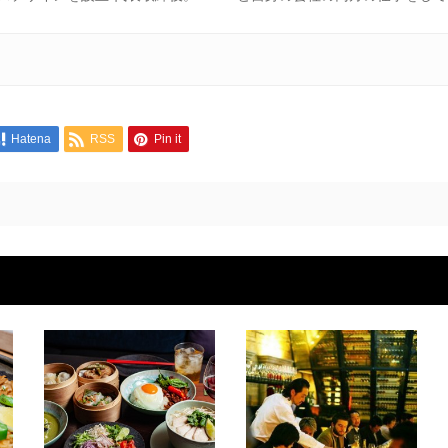
Hatena
RSS
Pin it