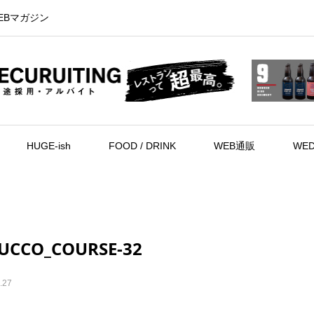
EBマガジン
HUGE-ish
FOOD / DRINK
WEB通販
WED
UCCO_COURSE-32
.27