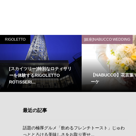
RIGOLETTO
[銀座]NABUCCO WEDDING
[スカイツリー]特別なロティサリ
【NABUCCO】花言葉
ーを体験するRIGOLETTO
ーケ
ROTISSERI...
最近の記事
話題の極厚グルメ「飲めるフレンチトースト」じゅわ
っととろける美味しさをお取り寄せ...