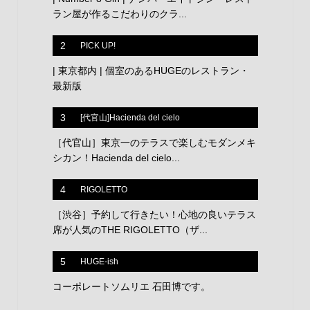
ラン屋が作るこだわりのクラ...
2
PICK UP!
| 東京都内 | 個室のあるHUGEのレストラン・
最新版
3
[代官山]Hacienda del cielo
［代官山］東京一のテラスで楽しむモダンメキ
シカン！Hacienda del cielo...
4
RIGOLETTO
［渋谷］予約して行きたい！心地の良いテラス
席が人気のTHE RIGOLETTO（ザ...
5
HUGE-ish
コーポレートソムリエ 石田博です。