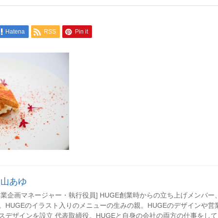
Hatena
RSS
Pin it
秋山あゆ
営業企画マネージャー・執行役員] HUGE創業時からの立ち上げメンバ
。HUGEのイラスト入りのメニューの生みの親。HUGEのデザインや営
スデザインを設立 代表取締役。HUGEと自身の会社の両方の仕事をし