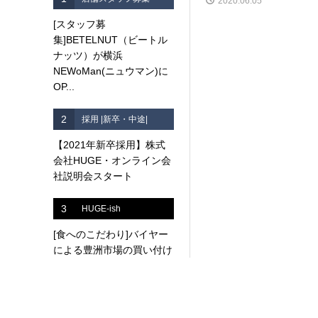
2020.06.05
[スタッフ募
集]BETELNUT（ビートル
ナッツ）が横浜
NEWoMan(ニュウマン)に
OP...
2
採用 |新卒・中途|
【2021年新卒採用】株式
会社HUGE・オンライン会
社説明会スタート
3
HUGE-ish
[食へのこだわり]バイヤー
による豊洲市場の買い付け