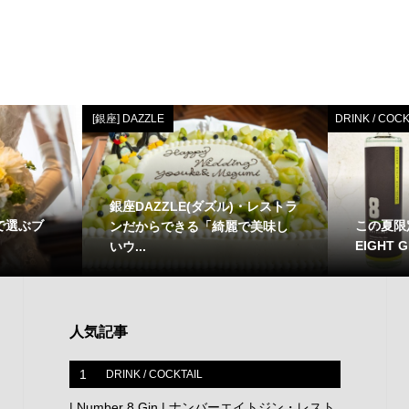
[銀座] DAZZLE
DRINK / COCK
銀座DAZZLE(ダズル)・レストラ
で選ぶブ
この夏限
ンだからできる「綺麗で美味し
EIGHT GI
いウ...
人気記事
1
DRINK / COCKTAIL
| Number 8 Gin | ナンバーエイトジン・レスト