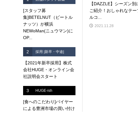
【DAZZLE】シーズン別
[スタッフ募
ご紹介！おしゃれなテー
集]BETELNUT（ビートル
ルコ...
ナッツ）が横浜
2021.11.28
NEWoMan(ニュウマン)に
OP...
2
採用 |新卒・中途|
【2021年新卒採用】株式
会社HUGE・オンライン会
社説明会スタート
3
HUGE-ish
[食へのこだわり]バイヤー
による豊洲市場の買い付け