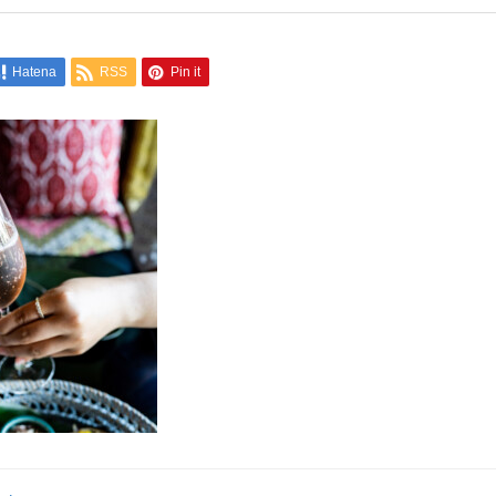
Hatena
RSS
Pin it