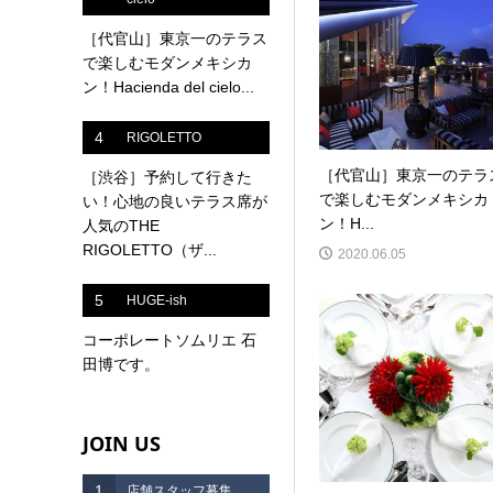
［代官山］東京一のテラス
で楽しむモダンメキシカ
ン！Hacienda del cielo...
4
RIGOLETTO
［代官山］東京一のテラ
［渋谷］予約して行きた
で楽しむモダンメキシカ
い！心地の良いテラス席が
ン！H...
人気のTHE
RIGOLETTO（ザ...
2020.06.05
5
HUGE-ish
コーポレートソムリエ 石
田博です。
JOIN US
1
店舗スタッフ募集