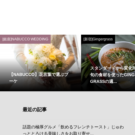
[銀座]NABUCCO WEDDING
[新宿]Gingergrass
スタンダードから変化
【NABUCCO】花言葉で選ぶブ
旬の食材を使ったGING
ーケ
GRASSの週...
最近の記事
話題の極厚グルメ「飲めるフレンチトースト」じゅわ
っととろける美味しさをお取り寄せ...