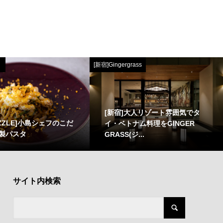
[新宿]Gingergrass
[新宿]大人リゾート雰囲気でタ
ZZLE]小島シェフのこだ
イ・ベトナム料理をGINGER
製パスタ
GRASS(ジ...
サイト内検索