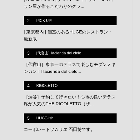
ラン屋が作るこだわりのクラ...
2
PICK UP!
| 東京都内 | 個室のあるHUGEのレストラン・
最新版
3
[代官山]Hacienda del cielo
［代官山］東京一のテラスで楽しむモダンメキ
シカン！Hacienda del cielo...
4
RIGOLETTO
［渋谷］予約して行きたい！心地の良いテラス
席が人気のTHE RIGOLETTO（ザ...
5
HUGE-ish
コーポレートソムリエ 石田博です。