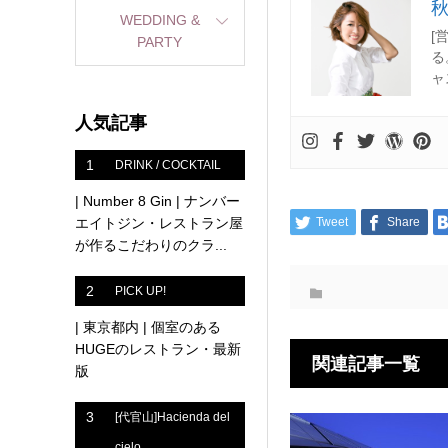
WEDDING &
[
PARTY
る
ャ
人気記事
1
DRINK / COCKTAIL
| Number 8 Gin | ナンバー
エイトジン・レストラン屋
Tweet
Share
が作るこだわりのクラ...
2
PICK UP!
| 東京都内 | 個室のある
HUGEのレストラン・最新
関連記事一覧
版
3
[代官山]Hacienda del
cielo