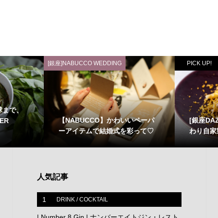
[銀座]NABUCCO WEDDING
PICK UP!
球まで、
【NABUCCO】かわいいペーパ
[銀座DA
ER
ーアイテムで結婚式を彩って♡
わり自家
人気記事
1
DRINK / COCKTAIL
| Number 8 Gin | ナンバーエイトジン・レスト