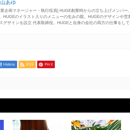
秋山あゆ
営業企画マネージャー・執行役員] HUGE創業時からの立ち上げメンバ
。HUGEのイラスト入りのメニューの生みの親。HUGEのデザインや営
スデザインを設立 代表取締役。HUGEと自身の会社の両方の仕事をし
Hatena
RSS
Pin it