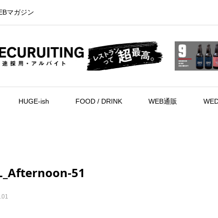
EBマガジン
HUGE-ish
FOOD / DRINK
WEB通販
WED
L_Afternoon-51
.01