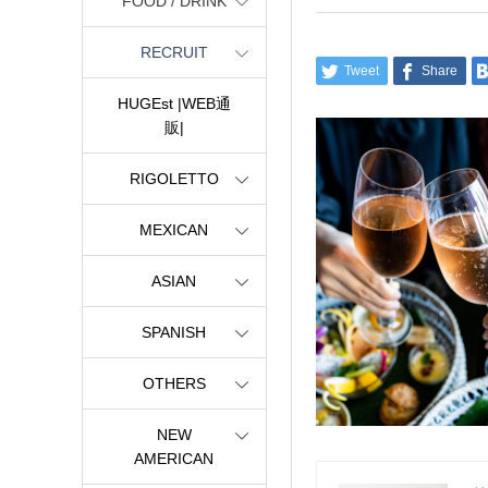
FOOD / DRINK
RECRUIT
Tweet
Share
HUGEst |WEB通
販|
RIGOLETTO
MEXICAN
ASIAN
SPANISH
OTHERS
NEW
AMERICAN