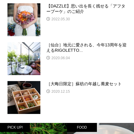
【DAZZLE】思い出を長く残せる「アフタ
ーブーケ」のご紹介
2022.05.30
［仙台］地元に愛される、今年13周年を迎
えるRIGOLETTO...
2020.06.04
［大晦日限定］蘇枋の年越し蕎麦セット
2020.12.15
PICK UP!
FOOD