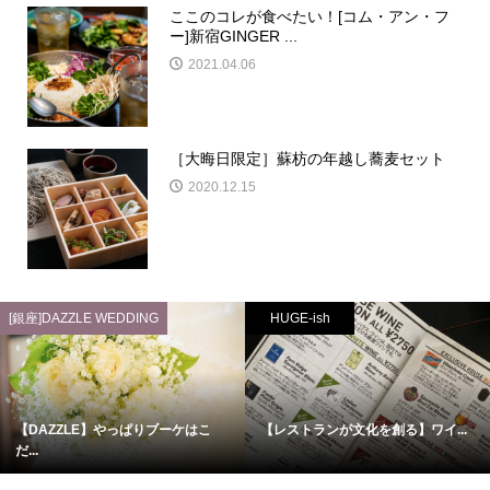
ここのコレが食べたい！[コム・アン・フ
ー]新宿GINGER ...
2021.04.06
［大晦日限定］蘇枋の年越し蕎麦セット
2020.12.15
[銀座]DAZZLE WEDDING
HUGE-ish
【DAZZLE】やっぱりブーケはこ
【レストランが文化を創る】ワイ...
だ...