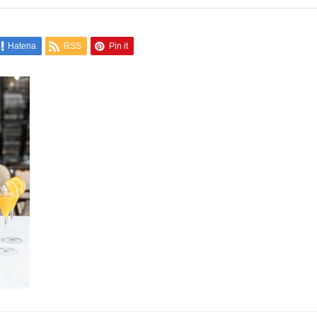
Hatena
RSS
Pin it