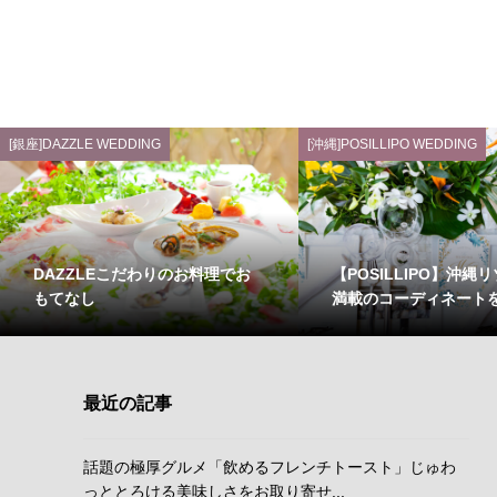
[銀座]DAZZLE WEDDING
[沖縄]POSILLIPO WEDDING
DAZZLEこだわりのお料理でお
【POSILLIPO】沖縄
もてなし
満載のコーディネートを
最近の記事
話題の極厚グルメ「飲めるフレンチトースト」じゅわ
っととろける美味しさをお取り寄せ...