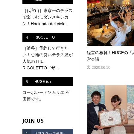
［代官山］東京一のテラス
で楽しむモダンメキシカ
ン！Hacienda del cielo...
4
RIGOLETTO
［渋谷］予約して行きた
経営の根幹！HUGEの「
い！心地の良いテラス席が
営会議」
人気のTHE
2020.06.10
RIGOLETTO（ザ...
5
HUGE-ish
コーポレートソムリエ 石
田博です。
JOIN US
1
店舗スタッフ募集