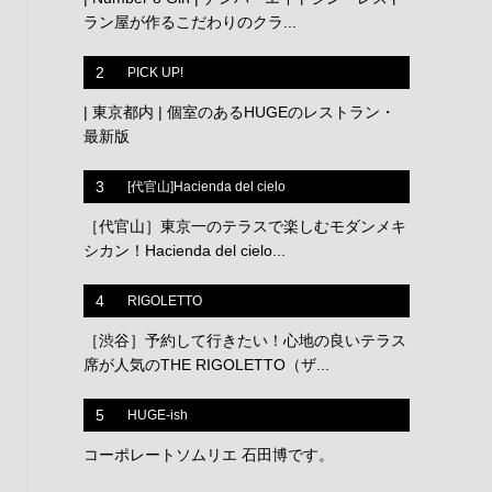
ラン屋が作るこだわりのクラ...
2
PICK UP!
| 東京都内 | 個室のあるHUGEのレストラン・
最新版
3
[代官山]Hacienda del cielo
［代官山］東京一のテラスで楽しむモダンメキ
シカン！Hacienda del cielo...
4
RIGOLETTO
［渋谷］予約して行きたい！心地の良いテラス
席が人気のTHE RIGOLETTO（ザ...
5
HUGE-ish
コーポレートソムリエ 石田博です。