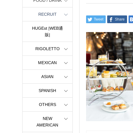
FOOD / DRINK
RECRUIT
Tweet
Share
HUGEst |WEB通
販|
RIGOLETTO
MEXICAN
ASIAN
SPANISH
OTHERS
NEW
AMERICAN