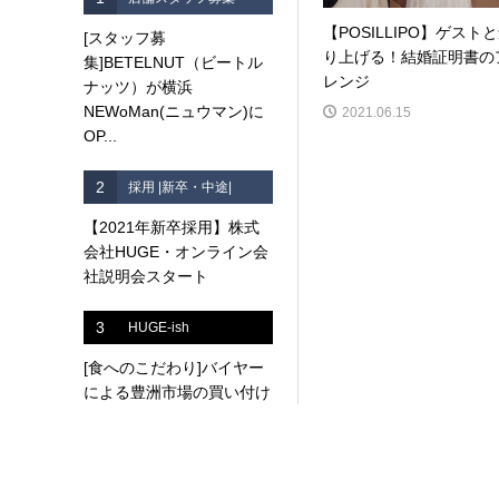
【POSILLIPO】ゲスト
[スタッフ募
り上げる！結婚証明書の
集]BETELNUT（ビートル
レンジ
ナッツ）が横浜
NEWoMan(ニュウマン)に
2021.06.15
OP...
2
採用 |新卒・中途|
【2021年新卒採用】株式
会社HUGE・オンライン会
社説明会スタート
3
HUGE-ish
[食へのこだわり]バイヤー
による豊洲市場の買い付け