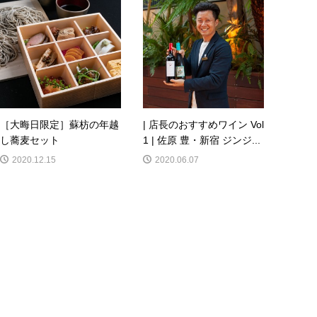
［大晦日限定］蘇枋の年越
| 店長のおすすめワイン Vol
し蕎麦セット
1 | 佐原 豊・新宿 ジンジ...
2020.12.15
2020.06.07