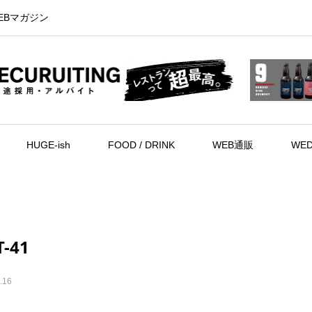
EBマガジン
HUGE-ish
FOOD / DRINK
WEB通販
WED
T-41
.16