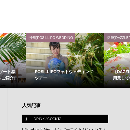
[沖縄]POSILLIPO WEDDING
[銀座]DAZZLE
リゾート感
POSILLIPOフォトウェディング
【DAZ
ご紹介♪
ツアー
用意して
人気記事
1
DRINK / COCKTAIL
| Number 8 Gin | ナンバーエイトジン・レスト