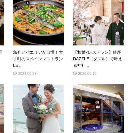
経
魚介とパエリアが自慢！大
【和婚×レストラン】銀座
手町のスペインレストラン
DAZZLE（ダズル）で叶え
La ...
る神社...
2021.09.27
2020.06.19