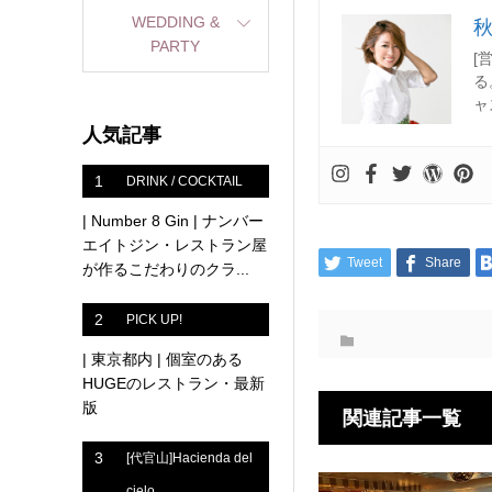
WEDDING &
PARTY
[
る
ャ
人気記事
1
DRINK / COCKTAIL
| Number 8 Gin | ナンバー
エイトジン・レストラン屋
Tweet
Share
が作るこだわりのクラ...
2
PICK UP!
| 東京都内 | 個室のある
HUGEのレストラン・最新
版
関連記事一覧
3
[代官山]Hacienda del
cielo