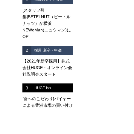
[スタッフ募
集]BETELNUT（ビートル
ナッツ）が横浜
NEWoMan(ニュウマン)に
OP...
2
採用 |新卒・中途|
【2021年新卒採用】株式
会社HUGE・オンライン会
社説明会スタート
3
HUGE-ish
[食へのこだわり]バイヤー
による豊洲市場の買い付け