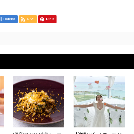
Hatena
RSS
Pin it