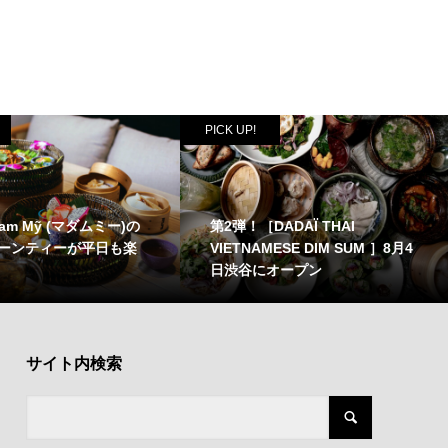
PICK UP!
am Mỹ (マダムミー)の
第2弾！［DADAÏ THAI
ーンティーが平日も楽
VIETNAMESE DIM SUM ］8月4
日渋谷にオープン
サイト内検索