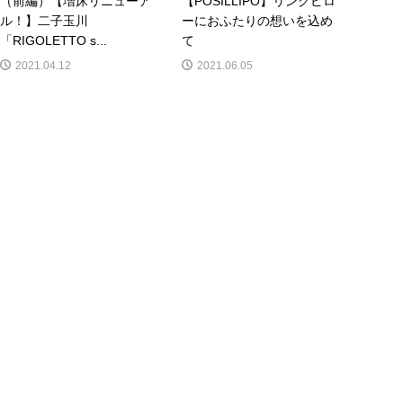
（前編）【増床リニューア
【POSILLIPO】リングピロ
ル！】二子玉川
ーにおふたりの想いを込め
「RIGOLETTO s...
て
2021.04.12
2021.06.05