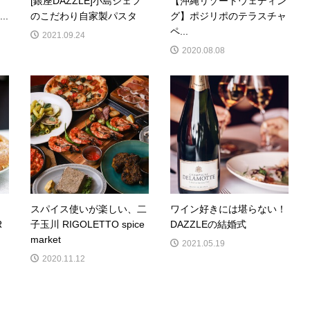
[銀座DAZZLE]小島シェフ
【沖縄リゾートウェディン
..
のこだわり自家製パスタ
グ】ポジリポのテラスチャ
ペ...
2021.09.24
2020.08.08
スパイス使いが楽しい、二
ワイン好きには堪らない！
R
子玉川 RIGOLETTO spice
DAZZLEの結婚式
market
2021.05.19
2020.11.12