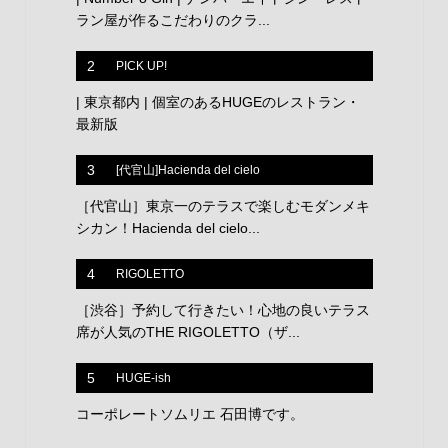
ラン屋が作るこだわりのクラ...
2
PICK UP!
| 東京都内 | 個室のあるHUGEのレストラン・
最新版
3
[代官山]Hacienda del cielo
［代官山］東京一のテラスで楽しむモダンメキ
シカン！Hacienda del cielo...
4
RIGOLETTO
［渋谷］予約して行きたい！心地の良いテラス
席が人気のTHE RIGOLETTO（ザ...
5
HUGE-ish
コーポレートソムリエ 石田博です。