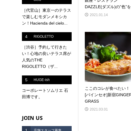
銀座・レストラン
DAZZLE(ダズル)の”色”を.
［代官山］東京一のテラス
2021.01.14
で楽しむモダンメキシカ
ン！Hacienda del cielo...
4
RIGOLETTO
［渋谷］予約して行きた
い！心地の良いテラス席が
人気のTHE
RIGOLETTO（ザ...
5
HUGE-ish
ここのコレが食べたい！
コーポレートソムリエ 石
[バインセオ]新宿GINGE
田博です。
GRASS
2021.03.01
JOIN US
1
店舗スタッフ募集