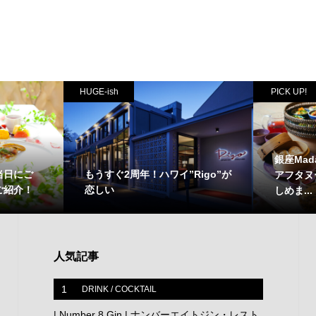
HUGE-ish
PICK UP!
銀座Mad
当日にご
もうすぐ2周年！ハワイ”Rigo”が
アフタヌ
ご紹介！
恋しい
しめま...
人気記事
1
DRINK / COCKTAIL
| Number 8 Gin | ナンバーエイトジン・レスト