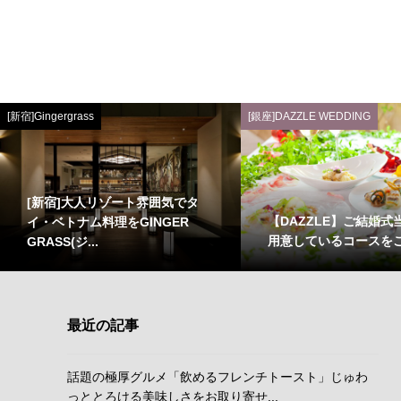
[新宿]Gingergrass
[銀座]DAZZLE WEDDING
[新宿]大人リゾート雰囲気でタ
【DAZZLE】ご結婚式
イ・ベトナム料理をGINGER
用意しているコースを
GRASS(ジ...
最近の記事
話題の極厚グルメ「飲めるフレンチトースト」じゅわ
っととろける美味しさをお取り寄せ...