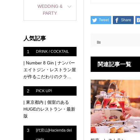
WEDDING &
PARTY
Tweet
Share
人気記事
1
DRINK / COCKTAIL
| Number 8 Gin | ナンバー
関連記事一覧
エイトジン・レストラン屋
が作るこだわりのクラ...
2
PICK UP!
| 東京都内 | 個室のある
HUGEのレストラン・最新
版
3
[代官山]Hacienda del
cielo